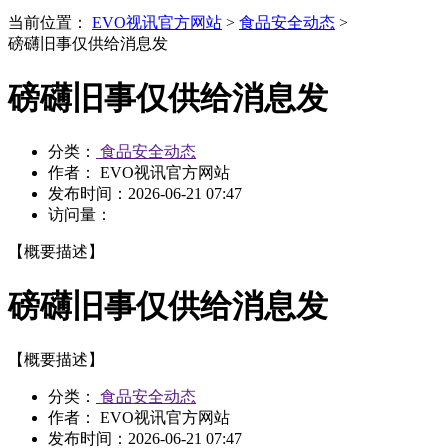
当前位置：
EVO视讯官方网站
>
食品安全动态
>
磅礴旧事仅供给消息发
磅礴旧事仅供给消息发
分类：
食品安全动态
作者： EVO视讯官方网站
发布时间：
2026-06-21 07:47
访问量：
【概要描述】
磅礴旧事仅供给消息发
【概要描述】
分类：
食品安全动态
作者： EVO视讯官方网站
发布时间：
2026-06-21 07:47