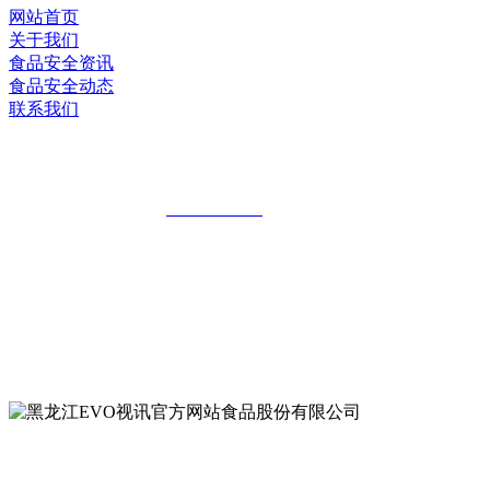
网站首页
关于我们
食品安全资讯
食品安全动态
联系我们
黑龙江EVO视讯官方网站食品股份有限公
全国统一客服热线：
18903658751
地址：哈尔滨南岗区红旗满族乡科技园区
地址：双城经济技术开发区娃哈哈路6号
地址：黑龙江萝北县宝泉岭二九0公路一号
地址：黑龙江省延寿县工业园区北泰山路5号