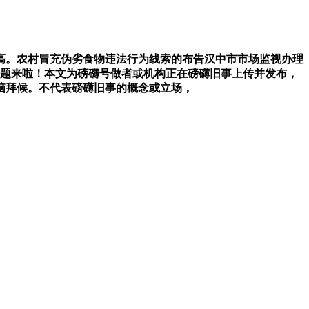
高。农村冒充伪劣食物违法行为线索的布告汉中市市场监视办理
午专题来啦！本文为磅礴号做者或机构正在磅礴旧事上传并发布，
脑拜候。不代表磅礴旧事的概念或立场，