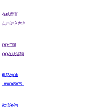
在线留言
点击进入留言
QQ咨询
QQ在线咨询
电话沟通
18903658751
微信咨询