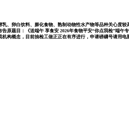
乳、卵白饮料、膨化食物、熟制动物性水产物等品种关心度较
原题目：《送端午 享食安 2026年食物平安“你点我检”端
或机构概念，目前抽检工做正正在有序进行，申请磅礴号请用电