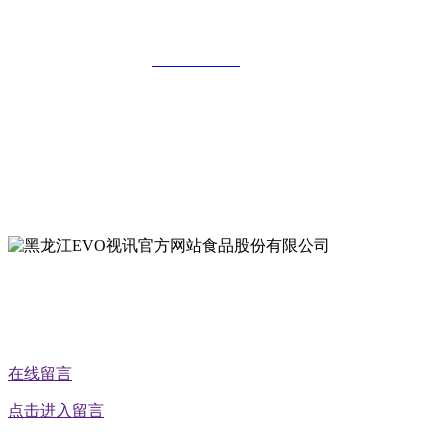
公司
全国统一客服热线：
18903658751
地址：哈尔滨南岗区红旗满族乡科技园区
地址：双城经济技术开发区娃哈哈路6号
地址：黑龙江萝北县宝泉岭二九0公路一号
地址：黑龙江省延寿县工业园区北泰山路5号
公众号二维码
在线留言
点击进入留言