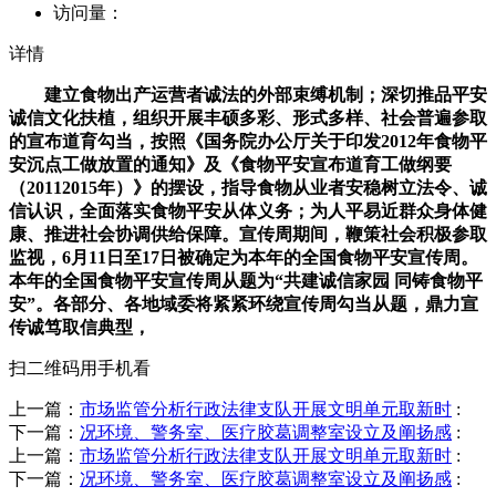
访问量：
详情
建立食物出产运营者诚法的外部束缚机制；深切推品平安
诚信文化扶植，组织开展丰硕多彩、形式多样、社会普遍参取
的宣布道育勾当，按照《国务院办公厅关于印发2012年食物平
安沉点工做放置的通知》及《食物平安宣布道育工做纲要
（20112015年）》的摆设，指导食物从业者安稳树立法令、诚
信认识，全面落实食物平安从体义务；为人平易近群众身体健
康、推进社会协调供给保障。宣传周期间，鞭策社会积极参取
监视，6月11日至17日被确定为本年的全国食物平安宣传周。
本年的全国食物平安宣传周从题为“共建诚信家园 同铸食物平
安”。各部分、各地域委将紧紧环绕宣传周勾当从题，鼎力宣
传诚笃取信典型，
扫二维码用手机看
上一篇：
市场监管分析行政法律支队开展文明单元取新时
:
下一篇：
况环境、警务室、医疗胶葛调整室设立及阐扬感
:
上一篇：
市场监管分析行政法律支队开展文明单元取新时
:
下一篇：
况环境、警务室、医疗胶葛调整室设立及阐扬感
: