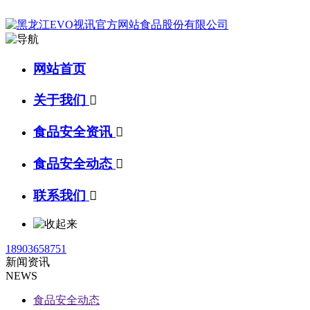
网站首页
关于我们

食品安全资讯

食品安全动态

联系我们

18903658751
新闻资讯
NEWS
食品安全动态