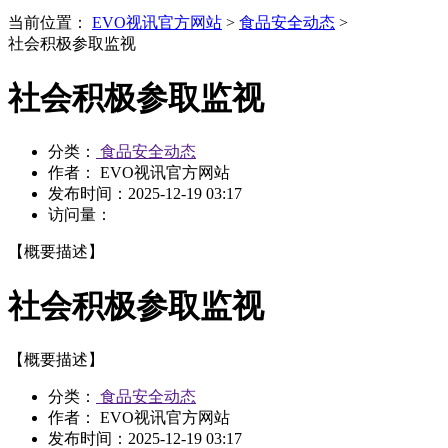
当前位置：
EVO视讯官方网站
>
食品安全动态
>
社会积极参取监视
社会积极参取监视
分类：
食品安全动态
作者： EVO视讯官方网站
发布时间：
2025-12-19 03:17
访问量：
【概要描述】
社会积极参取监视
【概要描述】
分类：
食品安全动态
作者： EVO视讯官方网站
发布时间：
2025-12-19 03:17