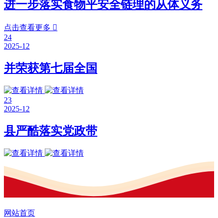
进一步落实食物平安全链理的从体义务
点击查看更多

24
2025-12
并荣获第七届全国
23
2025-12
县严酷落实党政带
网站首页