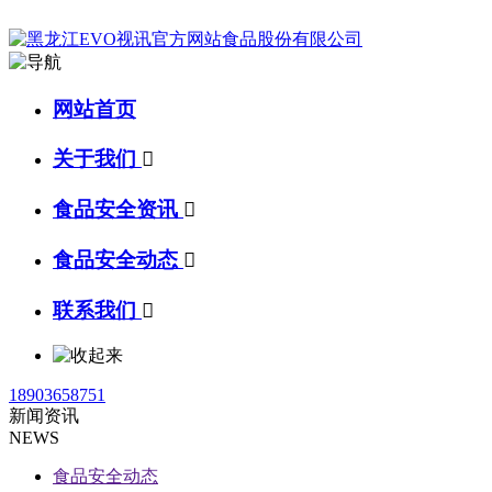
网站首页
关于我们

食品安全资讯

食品安全动态

联系我们

18903658751
新闻资讯
NEWS
食品安全动态