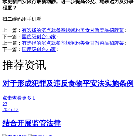
续更新西安限行最新动静。进一步提高公交、地铁运力及办事
程度？
扫二维码用手机看
上一篇：
有选择的沉点就餐室螺蛳粉美食甘旨菜品招牌菜
:
下一篇：
国度级创台25家
:
上一篇：
有选择的沉点就餐室螺蛳粉美食甘旨菜品招牌菜
:
下一篇：
国度级创台25家
:
推荐资讯
对于形成犯罪及违反食物平安法实施条例
点击查看更多

23
2025-12
结合开展监管法律