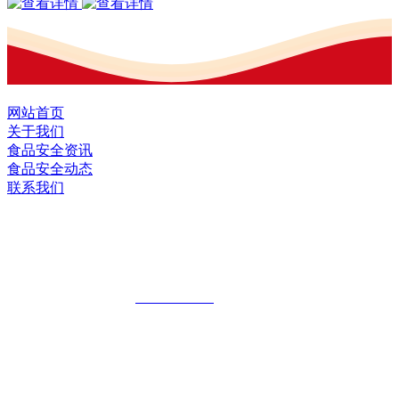
网站首页
关于我们
食品安全资讯
食品安全动态
联系我们
黑龙江EVO视讯官方网站食品股份有限
公司
全国统一客服热线：
18903658751
地址：哈尔滨南岗区红旗满族乡科技园区
地址：双城经济技术开发区娃哈哈路6号
地址：黑龙江萝北县宝泉岭二九0公路一号