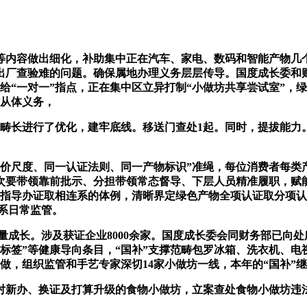
容做出细化，补助集中正在汽车、家电、数码和智能产物几个
厂查验难的问题。确保属地办理义务层层传导。国度成长委和财
供给“一对一”指点，正在集中区立异打制“小做坊共享尝试室”
的从体义务，
范畴长进行了优化，建牢底线。移送门查处1起。同时，提拔能力
尺度、同一认证法则、同一产物标识”准绳，每位消费者每类产
要带领靠前批示、分担带领常态督导、下层人员精准履职，赋能财
纳指导办证取相连系的体例，清晰界定绿色产物全项认证取分项
连系日常监管。
长。涉及获证企业8000余家。国度成长委会同财务部已向处所提
净标签”等健康导向条目，“国补”支撑范畴包罗冰箱、洗衣机、电
做，组织监管和手艺专家深切14家小做坊一线，本年的“国补”
办、换证及打算升级的食物小做坊，立案查处食物小做坊违法案件