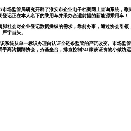
安市市场监管局研究开辟了淮安市企业电子档案网上查询系统，
废登记正在本人名下的乘用车并采办合适前提的新能源乘用车！
社会对企业登记数据操纵的需求，靠前办事，通过协会引领，补助
。严字当头。
识系统从单一标识办理向认证全链条监管的严沉改变。市场监管
手高沟捆蹄协会，夯基垒台，排查控制741家获证食物小做坊运