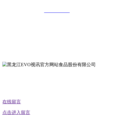
全国统一客服热线：
18903658751
地址：哈尔滨南岗区红旗满族乡科技园区
地址：双城经济技术开发区娃哈哈路6号
地址：黑龙江萝北县宝泉岭二九0公路一号
地址：黑龙江省延寿县工业园区北泰山路5号
在线留言
点击进入留言