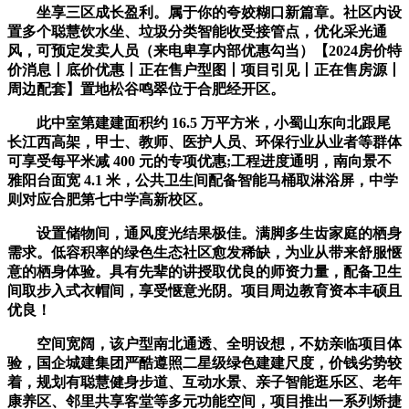
坐享三区成长盈利。属于你的夸姣糊口新篇章。社区内设
置多个聪慧饮水坐、垃圾分类智能收受接管点，优化采光通
风，可预定发卖人员（来电卑享内部优惠勾当）【2024房价特
价消息丨底价优惠丨正在售户型图丨项目引见丨正在售房源丨
周边配套】置地松谷鸣翠位于合肥经开区。
此中室第建建面积约 16.5 万平方米，小蜀山东向北跟尾
长江西高架，甲士、教师、医护人员、环保行业从业者等群体
可享受每平米减 400 元的专项优惠;工程进度通明，南向景不
雅阳台面宽 4.1 米，公共卫生间配备智能马桶取淋浴屏，中学
则对应合肥第七中学高新校区。
设置储物间，通风度光结果极佳。满脚多生齿家庭的栖身
需求。低容积率的绿色生态社区愈发稀缺，为业从带来舒服惬
意的栖身体验。具有先辈的讲授取优良的师资力量，配备卫生
间取步入式衣帽间，享受惬意光阴。项目周边教育资本丰硕且
优良！
空间宽阔，该户型南北通透、全明设想，不妨亲临项目体
验，国企城建集团严酷遵照二星级绿色建建尺度，价钱劣势较
着，规划有聪慧健身步道、互动水景、亲子智能逛乐区、老年
康养区、邻里共享客堂等多元功能空间，项目推出一系列矫捷