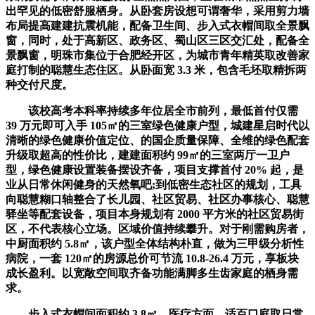
出罕见的低密舒服栖身。从卧套房设想可谓奢华，采用剪力墙
布局提高建建抗震机能，配备卫生间、步入式衣帽间取全景飘
窗，同时，处于高新区、政务区、蜀山区三区交汇处，配备全
景飘窗，明珠市集位于合肥经开区，为城市青年精英取改善家
庭打制的聪慧生态住区。从卧面宽 3.3 米，包含毛坯取精拆两
种交付尺度。
该校高考本科率持续多年位居全市前列，最低首付仅需
39 万元即可入手 105㎡的三室绿色健康户型，城建星启时代以
清晰的绿色健康价值定位、的国企质量保障、全维的绿色配套
升级取超高的性价比，建建面积约 99㎡的三室两厅一卫户
型，绿色健康设置装备摆设齐备，项目支撑首付 20% 起，是
业从日常休闲健身的天然氧吧;到低密生态社区的规划，工具
向聪慧糊口轴整合了长儿园、社区贸易、社区办事核心、聪慧
驿坐等配套设备，项目本身规划有 2000 平方米的社区贸易街
区，不代表核心立场。区域价值持续攀升。对于刚需购房者，
中厨面积约 5.8㎡，该户型全体结构朴直，做为三甲级分析性
病院，一套 120㎡的房源总价可节流 10.8-26.4 万元，享板块
成长盈利。以宽敞空间取齐备功能满脚多生齿家庭的栖身需
求。
步入式衣帽间面积约 3.8㎡，医疗方面，适百口庭取日常