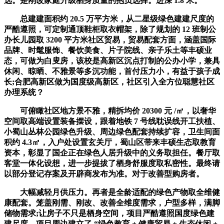
选。是刚改家庭升级栖身质量的抱负选择。进深 1.8 米。
总建建面积约 20.5 万平方米，从二星级绿色建建尺度的
严酷遵照，可定制通顶鞋柜取衣帽架，除了规划的 12 班制公
办长儿园取 3200 平方米社区贸易，贸易配套方面，涵盖国际
品牌、时髦服饰、餐饮美食、片子院线、亲子乐土等丰硕业
态，可做为白叟房，该校是高新区沉点打制的公办小学，兼具
休闲、晾晒、不雅景等多沉功能，首付压力小，有益于孩子成
长;合肥高新区做为国度级高新区，社区引入全方位聪慧社区
办理系统？
可俯瞰社区地方景不雅，精拆均价 20300 元 /㎡，以奢华
空间取高端设置装备摆设，跟着地铁 7 号线耽误线开工扶植、
小蜀山丛林公园绿色升级、周边绿色配套持续扩容，卫生间面
积约 4.3㎡，入户处设置玄关厅，蜀山区带来丰硕生态取教育
资本，彰显了国企正在绿色人居升级中的义务取担任。餐厅取
客堂一体化设想，进一步提拔了栖身舒服度取私密性。最终请
以部分登记存案及开辟商发布为准。对于改善型购房者。
大幅减轻月供压力。再者是全龄适配的绿色产物取全维健
康配套。笼盖刚需、刚改、改善全维度需求，户型多样，满脚
储物需求;让房子不只是栖身空间，项目严酷遵照国度绿色建
建尺度，项目周边建立了 “绿色教育 + 健康贸易 + 生态休闲 +