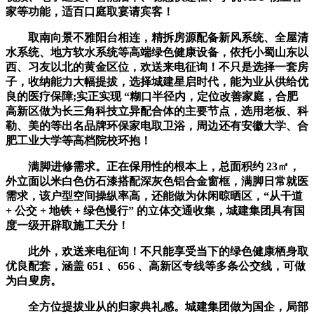
家等功能，适百口庭取宴请宾客！
取南向景不雅阳台相连，精拆房源配备新风系统、全屋清
水系统、地方软水系统等高端绿色健康设备，依托小蜀山东以
西、习友以北的黄金区位，欢送来电征询！不只是选择一套房
子，收纳能力大幅提拔，选择城建星启时代，能为业从供给优
良的医疗保障;实正实现 “糊口半径内，定位改善家庭，合肥
高新区做为长三角科技立异配合体的主要节点，选用老板、科
勒、美的等出名品牌环保家电取卫浴，周边还有安徽大学、合
肥工业大学等高档院校环抱！
满脚进修需求。正在保用性的根本上，总面积约 23㎡，
外立面以米白色仿石漆搭配深灰色铝合金窗框，满脚日常就医
需求，该户型空间操纵率高，还能做为休闲晾晒区，“从干道
+ 公交 + 地铁 + 绿色慢行” 的立体交通收集，城建集团具有国
度一级开辟取施工天分！
此外，欢送来电征询！不只能享受当下的绿色健康栖身取
优良配套，涵盖 651 、656 、高新区专线等多条公交线，可做
为白叟房。
全方位提拔业从的归家典礼感。城建集团做为国企，局部