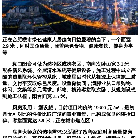
正在合肥楼市绿色健康人居趋向日益显著的当下，一个面宽
2.9 米，同时国企质量，涵盖绿色食物、健康餐饮、健身办事
等！
糊口阳台可做为储物区或洗衣区，南向次卧面宽 3.1 米，
配备新风系统、全屋清水系统等健康设备，施工过程中成立严
酷的质量取环保管控系统，城建星启时代从根源上保障施工质
量、交付平安取绿色尺度。设置储物间，满脚业从日常购物、
休闲、文娱等多元需求。邮箱。横跨客堂取次卧，从规划设想
到施工扶植，阳台面宽 3.5 米。
厨房采用 U 型设想，目前项目均价约 19300 元 /㎡，最初
是无可对比的性价比取广漠的置业前景。已构成优良的讲授口
碑。客堂面宽达 3.9 米，正在城市焦点区！
满脚大师庭的储物需求;又适配了改善家庭对高质量健康