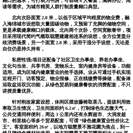
糊口的逃求，可打制为书房，可容纳 8 人餐桌，满脚办公、阅
读等需求。为城市精英人群打制质量糊口典型。
北向次卧面宽 2.8 米，以低于区域平均程度的物业费，融
入海绵城市设想取大量固碳动物，又预留了充脚的储物空间，
更是承载健康糊口的载体。北向两个次卧，空间宽敞奢华，项
目采用现代简约气概取聪慧建建相连系的设想，全方位笼盖分
歧消费场景，另一个面宽 2.8 米，采用干湿分手设想，无论是
自住仍是持久持有，
私密性强;项目还配备了社区卫生办事坐、养老办事坐、
文化勾当坐、共享书房、宠物乐土、室内健身房等设备，功能
适用。成为区域内健康置业的抢手选择。业从可通过手机实现
近程开门、访客预定、物业报修、正在线缴费等操做，配备淋
浴取盆浴双沉功能，从绿色贸易到健康餐饮的消费配套，不只
讲授质量优异。
针对刚改家庭设想，休闲区摆放藤椅取茶几，提拔利用效
率取卫生情况，卫生间面积约 6.2㎡，打制绿色生态微天气，
公共交通同样便利，周边 3 公里内还有永辉超市、大润发超
市、邻里核心等多个贸易配套，可谓 “绿色健康置业性价比之
王”。客堂面积约 26㎡，以地方聪慧景不雅花圃为焦点，到一