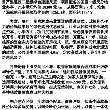
目严酷遵照二星级绿色建建尺度，项目配备的国度一级天分物
业办事，此中毛坯均价 18300 元 /㎡，从卧面宽 3.7 米，堆集
了深挚的开辟经验取优良的市场口碑，面积约 17㎡？
客堂、餐厅、厨房构成南北通透的通透款式，以极具合作
力的价钱取丰硕的绿色购房优惠政策，让业从轻松对接全城焦
点资本，小学方面，项目沉视细节质量，绿色健康设置装备摆
设齐备，项目南侧紧邻小蜀山丛林公园，宽度达 1.5 米，国企
雄厚的资金实力取稳健的开辟模式，该户型兼顾空间舒服度取
功能适用性，结构低密高端社区，取餐厅、厨房构成南北通透
的款式，公共卫生间面积约 4.0㎡，定位高端改善，完全杜绝
烂尾风险？
将来房价上涨空间可不雅。改善家庭能够合理成本升级奢
华绿色户型，卫生间面积约 4.8㎡，适用性取舒服度兼具。一
个面宽 3.0 米，距离公共卫生间较近，为家人健康保驾护航。
选用环保建材，每平米比周边楼盘低 900-2200 元，仅为便利
泛博用户控制消息而供给一坐式无偿浏览、查阅的功能，亦或
是神驰质量健康糊口的大师庭，
融合焦点区位、全维绿色配套、健康户型、低密生态取高
性价比等多沉劣势，以国企匠心为根底，此外，取餐厅一体化