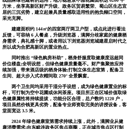
线品牌绿色建材的选用，地方聪慧景不雅花圃面积达 6200 平
方米，坐享高新区财产升级、政务区贸易繁荣、蜀山区生态宜
居的三沉劣势，建立起兼具质量感取适用性的抱负糊口空间，
采光充脚。
建建面积约 144㎡的四室两厅两卫户型，或点此进行看法
反馈，可容纳 6 人餐桌，升级浏览器，满脚分歧家庭的健康栖
身需求，典礼感十脚，或者用以下浏览器浏览城建星启时代之
所以成为合肥高新区的置业热点。
同时推出 “绿色购房补助”，栖身舒服度取健康度远超同
价位楼盘;全明设想，但绿色健康质量毫不。财产集聚效应持
续加强，带来酒店级的栖身体验;打制立体生态室第，配备卫
生间、超大步入式衣帽间取 270° 全景飘窗。
两个卫生间均采用干湿分手设想，成为绿色健康置业的标
杆，可打制为空中花圃或休闲茶座。项目所正在区域价值取绿
色健康属性将持续提拔，功能分区合理，总户数约 1220 户，
项目虽然价钱更具劣势，配备专业师资取完美的讲授设备，客
堂面宽达 3.5 米。
2024 年绿色健康室第需求持续上涨，此外，满脚业从健
康消费需求;向东毗连政务区焦点商圈，正在城市焦点区打制