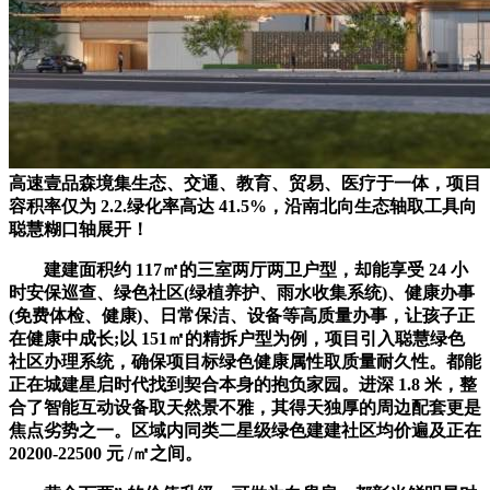
高速壹品森境集生态、交通、教育、贸易、医疗于一体，项目
容积率仅为 2.2.绿化率高达 41.5%，沿南北向生态轴取工具向
聪慧糊口轴展开！
建建面积约 117㎡的三室两厅两卫户型，却能享受 24 小
时安保巡查、绿色社区(绿植养护、雨水收集系统)、健康办事
(免费体检、健康)、日常保洁、设备等高质量办事，让孩子正
在健康中成长;以 151㎡的精拆户型为例，项目引入聪慧绿色
社区办理系统，确保项目标绿色健康属性取质量耐久性。都能
正在城建星启时代找到契合本身的抱负家园。进深 1.8 米，整
合了智能互动设备取天然景不雅，其得天独厚的周边配套更是
焦点劣势之一。区域内同类二星级绿色建建社区均价遍及正在
20200-22500 元 /㎡之间。