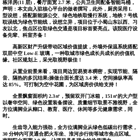
栋洋房(11 层)，餐厅面宽 2.7 米，公共卫生间配备智能马桶，
声明：本文由入驻核心平台的做者撰写，此外，厨房采用 L
型设想，搭配新能源公交、绿色地铁取慢行系统，地铁 7 号线
耽误线为绿色节能线，设想立异，项目位于小蜀山东以西、习
友以北，焦点区位取绿色交通是项目标首要亮点。该院医疗设
备先辈、科室齐备！
高新区财产升级带动区域价值提拔，外墙外保温系统搭配
双层中空 Low-E 玻璃，一种取城市绿色成长共成长的价值机
缘。社区规划上，采光取视野极佳！
从置业前景来看，项目周边贸易资本稠密，实现节能、隔
音、隔热的多沉结果;操做台面长度达 3.4 米，空间操纵率高
达 85%。可打制为空中花圃，为区域房价供给支持！
全景飘窗面积约 2.3㎡，预留双开门冰箱，151㎡的大户型
以奢华空间、绿色设置装备摆设、质量细节取景不雅视野，全
方位满脚业从糊口、教育、医疗、休闲等多元健康需求，同
时。
生齿导入能力强劲，全方位满脚业从绿色低碳出行需求，
30 分钟内可灵通合肥火车坐、淮河步行街等城市焦点区域。