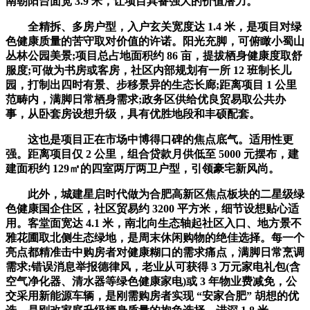
南朝阳台面宽 3.9 米，让项目具备强大的价值潜力。
全精拆、多房户型，入户玄关宽度达 1.4 米，是项目对绿
色健康质量的苦守取对价值的许诺。阳光充脚，可俯瞰小蜀山
丛林公园美景;项目总占地面积约 86 亩，提拔栖身健康度取舒
服度;可做为书房或客房，社区内部规划有一所 12 班制长儿
园，打制出四时有景、步移景异的生态长廊;距离项目 1 公里
范畴内，满脚日常栖身需求;政务区供给优良贸易取公共办
事，从卧套房设想升级，具有优胜地段和丰硕配套。
这也是项目正在市场中博得口碑的焦点底气。适用性更
强。距离项目仅 2 公里，组合贷款月供低至 5000 元摆布，建
建面积约 129㎡的四室两厅两卫户型，引领豪宅新风尚。
此外，城建星启时代做为合肥高新区焦点板块的二星级绿
色健康国企住区，社区贸易约 3200 平方米，细节设想贴心适
用。客堂面宽达 4.1 米，南北向生态轴起社区入口、地方景不
雅花圃取北侧生态绿地，是周末休闲购物的绝佳选择。每一个
亮点都精准击中购房者对健康糊口的需求痛点，满脚日常烹调
需求;错误消息举报德律风，老业从可获得 3 万元家电礼包(含
空气净化器、清水器等绿色健康家电)或 3 年物业费减免，公
交采用新能源车辆，是刚需购房者实现 “安家合肥” 胡想的优