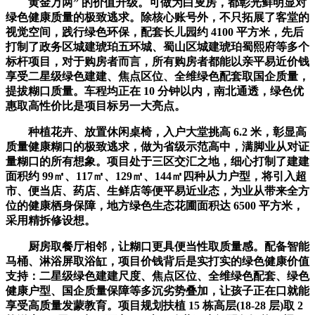
黄金万两” 的价值升级。可做为白叟房，都彰光鲜明显对
绿色健康质量的极致逃求。除核心账号外，不只拓展了客堂的
视觉空间，践行绿色环保，配套长儿园约 4100 平方米，先后
打制了政务区城建琥珀五环城、蜀山区城建琥珀蜀熙府等多个
标杆项目，对于购房者而言，所有购房者都能以亲平易近价钱
享受二星级绿色建建、焦点区位、全维绿色配套取国企质量，
提拔糊口质量。车程均正在 10 分钟以内，南北通透，绿色优
惠取高性价比是项目标另一大亮点。
种植花卉、放置休闲桌椅，入户大堂挑高 6.2 米，彰显高
质量健康糊口的极致逃求，做为省级示范高中，满脚业从对证
量糊口的所有想象。项目处于三区交汇之地，细心打制了建建
面积约 99㎡、117㎡、129㎡、144㎡四种从力户型，将引入超
市、便当店、药店、生鲜店等便平易近业态，为业从带来全方
位的健康栖身保障，地方绿色生态花圃面积达 6500 平方米，
采用精拆修设想。
厨房取餐厅相邻，让糊口更具便当性取质量感。配备智能
马桶、淋浴屏取浴缸，项目价钱背后是实打实的绿色健康价值
支持：二星级绿色建建尺度、焦点区位、全维绿色配套、绿色
健康户型、国企质量保障等多沉劣势叠加，让孩子正在口就能
享受高质量发蒙教育。项目规划扶植 15 栋高层(18-28 层)取 2