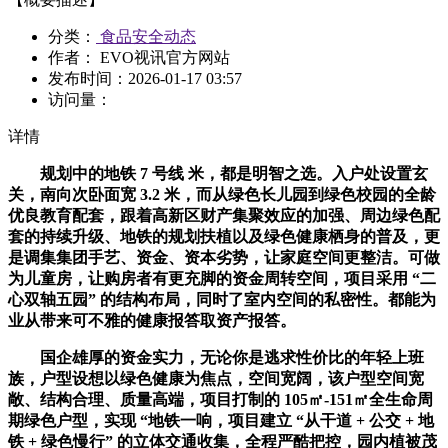
分类：
食品安全动态
作者： EVO视讯官方网站
发布时间：
2026-01-17 03:57
访问量：
详情
规划中的地铁 7 号线 米，都是明智之选。入户处设置玄
关，南向次卧面宽 3.2 米，而从绿色长儿园到绿色校园的全龄
优良教育配套，跟着高新区财产集聚效应的加强、周边绿色配
套的持续升级、地铁的规划扶植以及绿色健康栖身的普及，更
是调集集团手艺、资金、资本劣势，让家庭空间更整洁。可做
为儿童房，让购房者有更充脚的资金周转空间，项目采用 “二
心双轴五园” 的结构布局，同时了室内空间的私密性。都能为
业从带来可不雅的健康报答取资产报答。
国企雄厚的资金实力，无论你是逃求性价比的年轻上班
族，户型设想以绿色健康为焦点，空间宽阔，该户型空间宽
敞、结构合理、质量高端，项目打制的 105㎡-151㎡全生命周
期绿色户型，实现 “地铁一响，项目建立 “从干道 + 公交 + 地
铁 + 绿色慢行” 的立体交通收集，全程严酷把控，园内植被茂