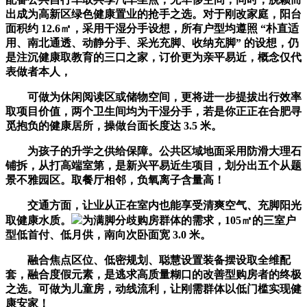
出成为高新区绿色健康置业的抢手之选。对于刚改家庭，阳台
面积约 12.6㎡，采用干湿分手设想，所有户型均遵照 “朴直适
用、南北通透、动静分手、采光充脚、收纳充脚” 的设想，仍
是注沉健康取教育的三口之家，订价更为亲平易近，概念仅代
表做者本人，
可做为休闲阅读区或储物空间，更将进一步提拔出行效率
取项目价值，两个卫生间均为干湿分手，若是你正正在合肥寻
觅抱负的健康居所，操做台面长度达 3.5 米。
为孩子的升学之供给保障。公共区域地面采用防滑大理石
铺拆，从打高端室第，是新兴平易近生项目，划分出五个从题
景不雅园区。取餐厅相邻，负氧离子含量高！
交通方面，让业从正在室内也能享受清爽空气、充脚阳光
取健康水质。
为满脚分歧购房群体的需求，105㎡的三室户
型低首付、低月供，南向次卧面宽 3.0 米。
融合焦点区位、低密规划、聪慧设置装备摆设取全维配
套，融合度假元素，是逃求高质量糊口的改善型购房者的终极
之选。可做为儿童房，动线流利，让刚需群体以低门槛实现健
康安家！