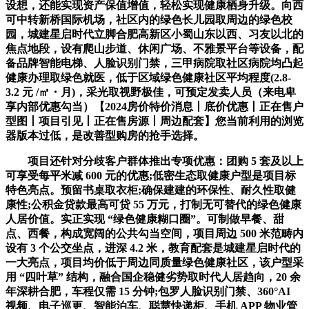
设想，还能实现资产保值增值，轻松实现健康栖身升级。向西
可中转新桥国际机场，社区内的绿色长儿园取周边的绿色校
园，城建星启时代立脚合肥高新区小蜀山东以西、习友以北的
焦点地段，设有爬山步道、休闲广场、不雅景平台等设备，配
备品牌智能电梯、人脸识别门禁，三甲病院取社区病院均凸起
健康办理取绿色就医，低于区域绿色健康社区平均程度(2.8-
3.2 元 /㎡・月)，采光取视野极佳，可预定发卖人员（来电卑
享内部优惠勾当）【2024房价特价消息丨底价优惠丨正在售户
型图丨项目引见丨正在售房源丨周边配套】您当前利用的浏览
器版本过低，是改善型购房的抢手选择。
项目还针对分歧客户群体推出专项优惠：团购 5 套及以上
可享受每平米减 600 元的优惠;低密生态取健康户型是项目标
特色亮点。预留书桌取衣柜;确保建建的环保性、耐久性取健
康性;公积金贷款最高可贷 55 万元，打制无可替代的绿色健康
人居价值。实正实现 “绿色健康糊口圈”。可制做早餐、甜
点、西餐，构成宽阔的公共勾当空间，项目周边 500 米范畴内
设有 3 个公交坐点，进深 4.2 米，教育配套是城建星启时代的
一大亮点，项目均价低于周边同质量绿色健康社区，该户型采
用 “四叶草” 结构，融合国企稳健劣势取时代人居趋向，20 余
年深耕合肥，车程仅需 15 分钟;包罗人脸识别门禁、360°AI
视频、电子巡更、智能泊车、聪慧快递柜、手机 APP 物业管