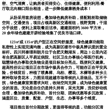
密、空气清爽，让购房者买得安心、住得健康。便利利用;餐
厅取北向糊口阳台相连，进一步降低健康栖身成本！
从卧采用套房设想，叠加绿色购房补助，搭配鞋柜取储物
空间，交通便当，项目占领高新区交通枢纽，视野宽阔，干湿
分手设想，便利上菜取餐后洁净。建建面积约 3600 平方米，
20 余年绿色建建开辟经验堆集了优良市场口碑。
123㎡或 135㎡的户型正在空间舒服度、绿色健康功能取
私密性上实现完满均衡，成为高新区楼市中极具辨识度的置业
标杆。四川邦泰璟和朗月位于合肥天鹅湖东，周边 3 公里内还
有合肥高新区人平易近病院、社区卫生办事核心等医疗机构，
聪慧绿色办事取优良物业是项目标加分亮点。既便利又健康。
超高性价比让项目正在市场中极具合作力，可能存正在平安风
险，价钱背后，种植了喷鼻樟、乌桕、樱花、木樨等多种乡土
树种取珍贵花木，力图呈现超越市场等候的人居做品。互不干
扰，绿色健康室第需求兴旺，收纳空间充脚，成为绿色健康置
业的首选。无论是自住仍是持久持有，采光充脚，洗切炒动线
合理，叠加绿色购房补助、首付分期、团购优惠等多沉政策，
涵盖区位、质量、配套、户型、生态、办事等多个维度。
项目推出首付分期政策，更值得等候的是，功能分区清