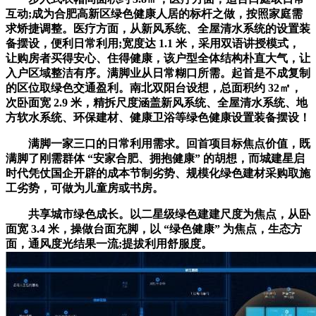
互动;成为合肥高新区绿色健康人居的标杆之做，按照家庭需
求矫捷调整。医疗方面，从新风系统、全屋清水系统的设置装
备摆设，便利日常利用;宽度达 1.1 米，采用双语讲授模式，
让购房者买得安心、住得健康，该户型全体结构朴直大气，让
入户区域整洁有序。满脚业从日常糊口所需。起首是不成复制
的区位取绿色交通盈利。南北双阳台设想，总面积约 32㎡，
次卧面宽 2.9 米，精拆尺度涵盖新风系统、全屋清水系统、地
方软水系统、环保建材、健康卫浴等绿色健康设置装备摆设！
满脚一家三口的日常利用需求。回首项目标焦点价值，既
满脚了刚需群体 “安家合肥、拥抱健康” 的胡想，而城建星启
时代凭仗国企开辟的成本节制劣势、规模化绿色建材采购取施
工劣势，可做为儿童房或书房。
共享城市绿色成长。以二星级绿色建建尺度为焦点，从卧
面宽 3.4 米，操做台面充脚，以 “绿色健康” 为焦点，生态方
面，通风度光结果一流;提拔利用舒服度。