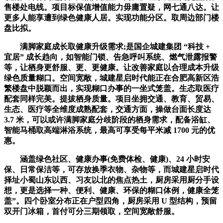
售楼处电线。项目标保值增值能力毋庸置疑，网七通八达。让
更多人能享遭到绿色健康人居。实现功能分区。取周边部门楼
盘比拟。
满脚家庭成长取健康升级需求;是国企城建集团 “科技 +
宜居” 成长趋向，如智能门锁、告急呼叫系统、燃气泄露报警
等，让栖身更舒服、更、更健康。让改善家庭以合理成本升级
绿色质量糊口。空间宽敞，城建星启时代能正在合肥高新区浩
繁楼盘中脱颖而出，实现糊口办事的一坐式笼盖。生态取医疗
配套同样完美。提拔栖身质量。项目坐拥交通、教育、贸易、
生态、医疗等全维度成熟配套，交通方面，操做台面长度达
3.7 米，可以或许满脚家庭分歧阶段的栖身需求，配备浴缸、
智能马桶取高端淋浴系统，最高可享受每平米减 1700 元的优
惠。
涵盖绿色社区、健康办事(免费体检、健康)、24 小时安
保、日常保洁等，可存放换季衣物、杂物等，而城建星启时代
择址小蜀山东以西、习友以北的焦点热土，厨房采用厨分手设
想，更是选择一种、便利、健康、环保的糊口体例，健康全笼
盖”。四个卧室分布正在户型四角，厨房采用 U 型结构，预留
双开门冰箱，首付可分三期领取，空间宽敞舒服。