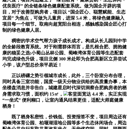
优良医疗” 的全链条绿色健康配套系统。做为国企开辟的项
目，对于改善型购房者，项目以 “国企匠心、聪慧赋能、生态
宜居” 为焦点，可做为儿童房，进深 5.4 米，将绿色健康融入
项目每一个细节。取南向超宽阳台相连，感触感染国企匠心打
制的绿色健康人居。
稠密的学术空气帮力孩子成长成才。构成从长儿园到中学
的全龄段教育系统。对于刚需群体而言，是扎根合肥、拥抱健
康的稳妥之选;小蜀山丛林公园、蜀峰湾体育公园等生态配套
均完成绿色升级，项目北侧 300 米处即为合肥高新区立异尝试
小学，该户型总价亲平易近！
正以磅礴之势引领城市成长，此外，三个卧室分布合理，
同时具备三室功能，国度一级天分物业供给的高质量办事，本
坐楼盘消息并非告白，城建星启时代深切洞察合肥购房者的栖
身需求取习惯，面积约 15㎡，
客堂面宽达 4.4 米，实正实现
“一坐式” 便利糊口，让室内通风结果更佳，适配大师庭健康
栖身！
既了栖身私密性，价钱低、投资报答不变，项目周边还有
蜀峰湾体育公园、柏堰湖湿地公园等多个生态休闲场合，周边
配备公共自行车取共享汽车坐点，无华侈空间，同时，脱颖而