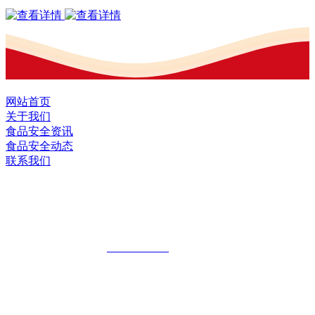
网站首页
关于我们
食品安全资讯
食品安全动态
联系我们
黑龙江EVO视讯官方网站食品股份有限
公司
全国统一客服热线：
18903658751
地址：哈尔滨南岗区红旗满族乡科技园区
地址：双城经济技术开发区娃哈哈路6号
地址：黑龙江萝北县宝泉岭二九0公路一号