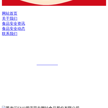
网站首页
关于我们
食品安全资讯
食品安全动态
联系我们
黑龙江EVO视讯官方网站食品股份有限
公司
全国统一客服热线：
18903658751
地址：哈尔滨南岗区红旗满族乡科技园区
地址：双城经济技术开发区娃哈哈路6号
地址：黑龙江萝北县宝泉岭二九0公路一号
地址：黑龙江省延寿县工业园区北泰山路5号