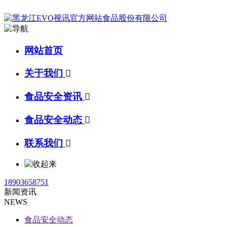
网站首页
关于我们

食品安全资讯

食品安全动态

联系我们

18903658751
新闻资讯
NEWS
食品安全动态