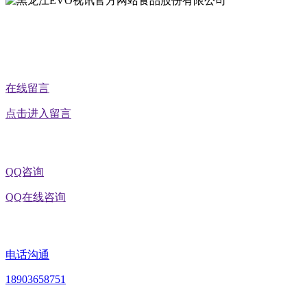
公众号二维码
在线留言
点击进入留言
QQ咨询
QQ在线咨询
电话沟通
18903658751