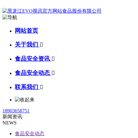
网站首页
关于我们

食品安全资讯

食品安全动态

联系我们

18903658751
新闻资讯
NEWS
食品安全动态