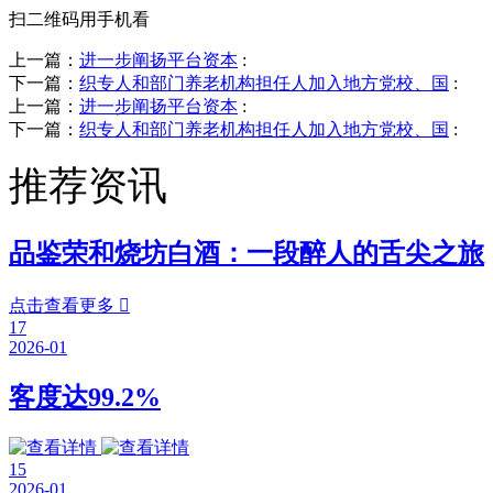
扫二维码用手机看
上一篇：
进一步阐扬平台资本
:
下一篇：
织专人和部门养老机构担任人加入地方党校、国
:
上一篇：
进一步阐扬平台资本
:
下一篇：
织专人和部门养老机构担任人加入地方党校、国
:
推荐资讯
品鉴荣和烧坊白酒：一段醉人的舌尖之旅
点击查看更多

17
2026-01
客度达99.2%
15
2026-01