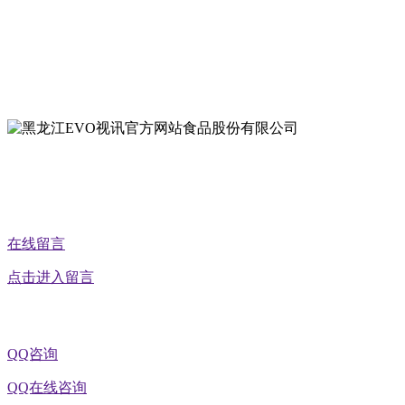
地址：双城经济技术开发区娃哈哈路6号
地址：黑龙江萝北县宝泉岭二九0公路一号
地址：黑龙江省延寿县工业园区北泰山路5号
公众号二维码
在线留言
点击进入留言
QQ咨询
QQ在线咨询