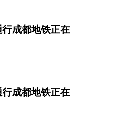
通行成都地铁正在
通行成都地铁正在