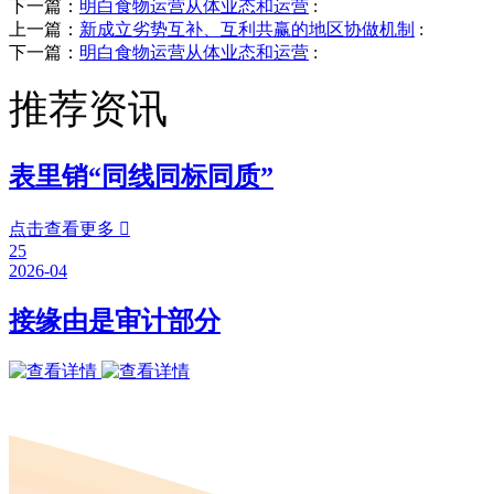
下一篇：
明白食物运营从体业态和运营
:
上一篇：
新成立劣势互补、互利共赢的地区协做机制
:
下一篇：
明白食物运营从体业态和运营
:
推荐资讯
表里销“同线同标同质”
点击查看更多

25
2026-04
接缘由是审计部分