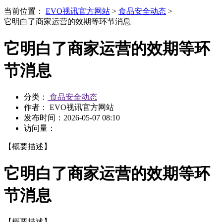
当前位置：
EVO视讯官方网站
>
食品安全动态
>
它明白了商家运营的效期等环节消息
它明白了商家运营的效期等环
节消息
分类：
食品安全动态
作者： EVO视讯官方网站
发布时间：
2026-05-07 08:10
访问量：
【概要描述】
它明白了商家运营的效期等环
节消息
【概要描述】