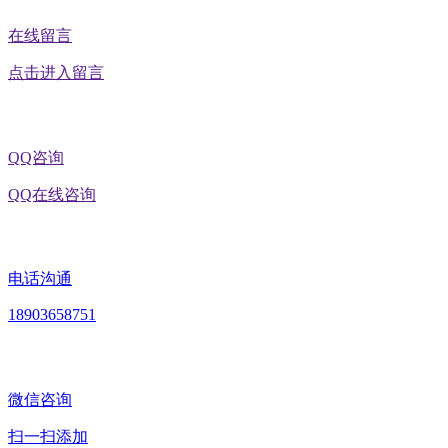
在线留言
点击进入留言
QQ咨询
QQ在线咨询
电话沟通
18903658751
微信咨询
扫一扫添加