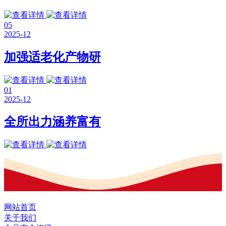
05
2025-12
加强适老化产物研
01
2025-12
全所出力涵养富有
网站首页
关于我们