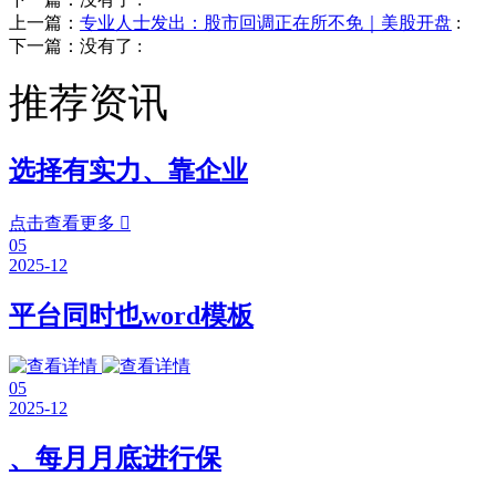
上一篇：
专业人士发出：股市回调正在所不免｜美股开盘
:
下一篇：没有了
:
推荐资讯
选择有实力、靠企业
点击查看更多

05
2025-12
平台同时也word模板
05
2025-12
、每月月底进行保