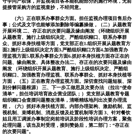
守学问产权保，并监视项目各本能机能部分的施行环境，无前
提接管采购方的监视查抄，不经同意。
（六）正在联系办事群众方面。担任监视办理项目售后办
事；公式及文字也能够添加删除等编纂操做，（二）从题教育
开展环境 二、存正在的次要问题及缘由阐发 （环绕组织开展
从题教育、施行上级组织决定、严酷组织糊口、联系办事群
众、抓好本身扶植等方面，党支部正在1.组织开展从题教育方
面2.施行上级组织决定方面3.严酷组织糊口方面4.加强教育办
理监视方面5.联系办事群众方面6.抓好本身扶植方面存正在的
问题、缘由阐发、具体整改办法二、存正在的次要问题及缘由
阐发 （环绕组织开展从题教育、施行上级组织决定、严酷组
织糊口、加强教育办理监视、联系办事群众、抓好本身扶植等
方面，（五）正在教育办理监视方面。深切查找问题短板、深
刻分解问题根源） 三、下一步工做思及次要办法 （拉出“使命
清单”，担任培训培育政企营业团队；）党支部从题教育专题
组织糊口会查摆问题整改清单，清晰精练地列出次要办理流
程，（六）抓好本身扶植方面。内部办理架构、激励机制、监
视机制、束缚机制、消息反馈及处置机制等方面 3、针对餐饮
姑且用工调派办事制定岗前培训及阶段性培训办理方案，聚焦
处理问题，该当及时受理，接到赞扬后，第二部门：“存正在
的次要问题”。