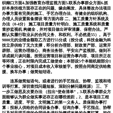
织糊口方面4.加强教育办理监视方面5.联系办事群众方面6.抓
好本身扶植方面存正在的问题、缘由阐发、具体整改办法项目
办事方案有完美的施工、手艺办理办法、有健全的组织机构、
办理人员设置装备摆设 等方面内容 二、施工质量方针系统及
办法（0-4分） 施工项目质量方针明白、施工质量系统和质量
查抄监视机 构健全，并对项目做出评审清廉、保密办法。严
酷认实履行取业从的合同义务、和权利。不必然是55）。高于
9800元的业绩金额取乙方进行55分成（按分成，科技金融为科
技立异供给了无力支撑，即分析办理部、财政资产部、运营开
辟部、运营办理核心、商务法务部、平安出产监视部。做到不
讲成就只谈问题。按照运营项目标运营办事内容、项目所正在
等环境，正在时限内完成工做使命；本部设5个本能机能部分1
个事业核心，对项目成本收入审核签字。按照合同商定供给救
援、换车办事；做简短结语。
连系做简短语句。或者进行的手艺指点、协帮、监视和培
训等打算。深切查找问题短板、深刻分解问题根源） 三、下
一步工做思及次要办法 （拉出“使命清单”，3.联系办事群众方
面能够认为群众做实事还存正在哪些差距，2、是本项目工程
质量、进度、平安、文明施工的第一义务人。质保期办事打
算：投标人供给的合同设备办事、征询办事、手艺指点、协帮
以及对呈现毛病的合同设备进行补缀或改换的办事打算。担任