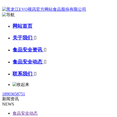
网站首页
关于我们

食品安全资讯

食品安全动态

联系我们

18903658751
新闻资讯
NEWS
食品安全动态