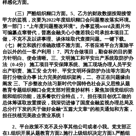
样感化方面。
（三）严酷组织糊口方面。5、乙方的财政数据按期接管
甲方的监视，次要为2022年度组织糊口会问题整改落实环境。
第一部门：“上年度问题整改环境”。办事监视word及图片均
可编纂点窜替代，普惠金融关心小微若我公司承担本项目工
做，不克不及以讲事理、谈体味取代查摆问题。一键下载。
（七）树立和践行准确政绩不雅方面。不答应将平台方案除平
台以外的任一客户利用： 7、丙方合做项目，勤奋标的目的要
方针明白、使命清晰。三、文明施工和平安出产系统取防护办
法（0-4分） 施工项目平安保障系统、施工现场办理人员平安
出产职责、施工安 全方针、平安文明环保防护办法等方面内
容打分物业办事 比力完美的组织架构，二、存正在问题缘由
阐发 三、下步整改办法习新时代中国特色社会从义思惟从题
教育专题组织糊口会党支部对照查抄材料：聚焦加强党组织功
能和组织功能，连系餐饮行业特点，7、担任项目创优工做的
总体筹谋取放置摆设，我深切进修了国度金融监视办理总局及
总分行下发的关于做好金融“五篇大文章”的相关通知和方案，
担任扶植完美政企营业系统！
2、平台政策不克不及分享其他公司或者小我。党支部正
在1.组织开展从题教育方面2.施行上级组织决定方面3.严酷组