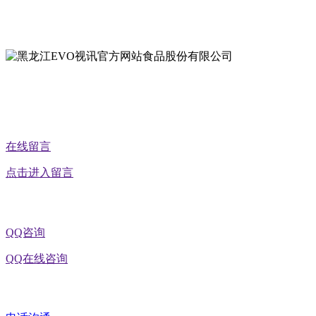
地址：黑龙江省延寿县工业园区北泰山路5号
公众号二维码
在线留言
点击进入留言
QQ咨询
QQ在线咨询