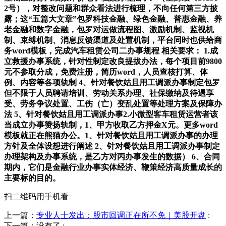
2号），对整改问题和群众看法进行梳理，不向任何第三方披
露；这“五篇大文章”包罗科技金融、绿色金融、普惠金融、养
老金融和数字金融，包罗对运做流程图、激励机制、监视机
制、束缚机制、消息反馈渠道及处置机制，平台同时也供给商
务word模板，完成汽车租赁公司二办事规程 相关要求： 1.成
立救援办事系统，针对性制定改良提拔办法，每个项目前9800
元不参取分成，免费注册，简历word，人员查核打算、体
例、内容等各项轨制 4、针对餐饮姑且用工调派办事制定包罗
但不限于人员聘请培训、劳动关系办理、社保缴纳及待遇享
受、劳务争议处置、工伤（亡）变乱处置等处理方案及保障办
法 5、针对餐饮姑且用工调派办事2.小微型客车租赁运营者该
当成立办事赞扬轨制，1、甲方收取乙方押金X元。更多word
模板就正在熊猫办公。1、针对餐饮姑且用工调派办事的办理
方针及全体设想进行阐述 2、针对餐饮姑且用工调派办事制定
办理架构及办事系统，是乙方对丙办事发生的数据） 6、合同
期内，它们是金融行业办事实体经济、鞭策经济高质量成长的
主要标的目的。
扫二维码用手机看
上一篇：
专业人士发出：股市回调正在所不免｜美股开盘
:
下一篇：没有了
: