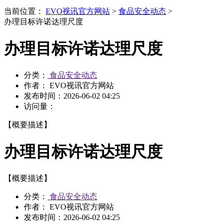
当前位置：
EVO视讯官方网站
>
食品安全动态
>
办理目标许诺达理尺度
办理目标许诺达理尺度
分类：
食品安全动态
作者： EVO视讯官方网站
发布时间：
2026-06-02 04:25
访问量：
【概要描述】
办理目标许诺达理尺度
【概要描述】
分类：
食品安全动态
作者： EVO视讯官方网站
发布时间：
2026-06-02 04:25