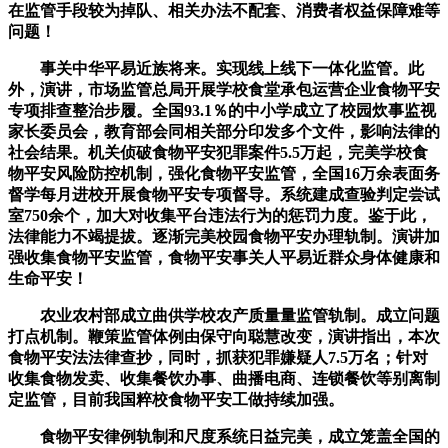
在监管手段较为掉队、相关办法不配套、消费者权益保障难等
问题！
事关中华平易近族将来。实现线上线下一体化监管。此
外，演讲，市场监管总局开展学校食堂承包运营企业食物平安
专项排查整治步履。全国93.1％的中小学成立了校园炊事监视
家长委员会，教育部会同相关部分印发多个文件，影响法律的
社会结果。机关侦破食物平安犯罪案件5.5万起，完美学校食
物平安风险防控机制，强化食物平安监管，全国16万余表面务
督学每月进校开展食物平安专项督导。系统建成查验判定尝试
室750余个，加大对收集平台违法行为的惩罚力度。鉴于此，
法律能力不竭提拔。逐渐完美校园食物平安办理轨制。演讲加
强收集食物平安监管，食物平安事关人平易近群众身体健康和
生命平安！
农业农村部成立曲供学校农产质量量监管轨制。成立问题
打点机制。鞭策监管体例由保守向聪慧改变，演讲指出，本次
食物平安法法律查抄，同时，抓获犯罪嫌疑人7.5万名；针对
收集食物发卖、收集餐饮办事、曲播电商、连锁餐饮等别离制
定监管，目前我国粹校食物平安工做持续加强。
食物平安律例轨制和尺度系统日益完美，成立笼盖全国的