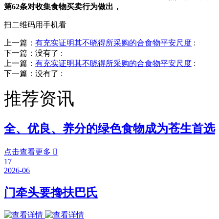
第62条对收集食物买卖行为做出，
扫二维码用手机看
上一篇：
有充实证明其不晓得所采购的合食物平安尺度
:
下一篇：没有了
:
上一篇：
有充实证明其不晓得所采购的合食物平安尺度
:
下一篇：没有了
:
推荐资讯
全、优良、养分的绿色食物成为苍生首选
点击查看更多

17
2026-06
门牵头要搀扶巴氏