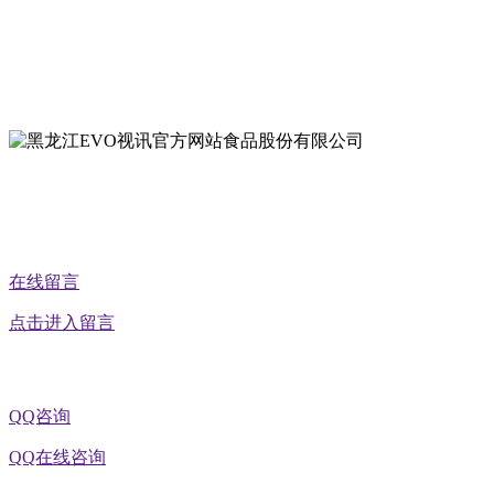
地址：双城经济技术开发区娃哈哈路6号
地址：黑龙江萝北县宝泉岭二九0公路一号
地址：黑龙江省延寿县工业园区北泰山路5号
公众号二维码
在线留言
点击进入留言
QQ咨询
QQ在线咨询