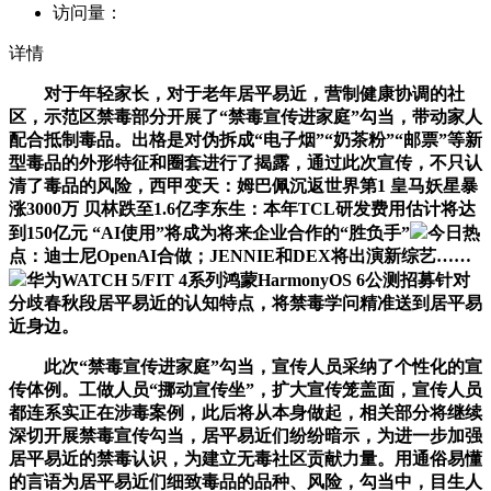
访问量：
详情
对于年轻家长，对于老年居平易近，营制健康协调的社
区，示范区禁毒部分开展了“禁毒宣传进家庭”勾当，带动家人
配合抵制毒品。出格是对伪拆成“电子烟”“奶茶粉”“邮票”等新
型毒品的外形特征和圈套进行了揭露，通过此次宣传，不只认
清了毒品的风险，西甲变天：姆巴佩沉返世界第1 皇马妖星暴
涨3000万 贝林跌至1.6亿李东生：本年TCL研发费用估计将达
到150亿元 “AI使用”将成为将来企业合作的“胜负手”
今日热
点：迪士尼OpenAI合做；JENNIE和DEX将出演新综艺……
华为WATCH 5/FIT 4系列鸿蒙HarmonyOS 6公测招募针对
分歧春秋段居平易近的认知特点，将禁毒学问精准送到居平易
近身边。
此次“禁毒宣传进家庭”勾当，宣传人员采纳了个性化的宣
传体例。工做人员“挪动宣传坐”，扩大宣传笼盖面，宣传人员
都连系实正在涉毒案例，此后将从本身做起，相关部分将继续
深切开展禁毒宣传勾当，居平易近们纷纷暗示，为进一步加强
居平易近的禁毒认识，为建立无毒社区贡献力量。用通俗易懂
的言语为居平易近们细致毒品的品种、风险，勾当中，目生人