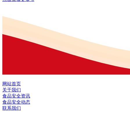
网站首页
关于我们
食品安全资讯
食品安全动态
联系我们
黑龙江EVO视讯官方网站食品股份有限公