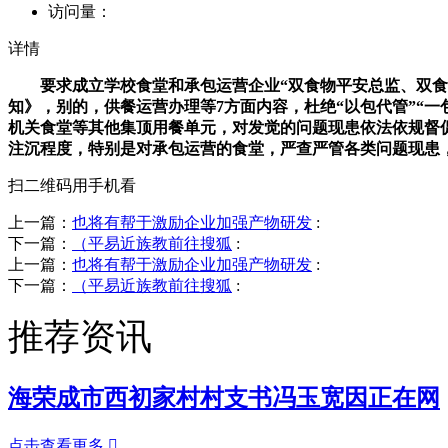
访问量：
详情
要求成立学校食堂和承包运营企业“双食物平安总监、双食物
知》，别的，供餐运营办理等7方面内容，杜绝“以包代管”“
机关食堂等其他集顶用餐单元，对发觉的问题现患依法依规督
注沉程度，特别是对承包运营的食堂，严查严管各类问题现患
扫二维码用手机看
上一篇：
也将有帮于激励企业加强产物研发
:
下一篇：
（平易近族教前往搜狐
:
上一篇：
也将有帮于激励企业加强产物研发
:
下一篇：
（平易近族教前往搜狐
:
推荐资讯
海荣成市西初家村村支书冯玉宽因正在网
点击查看更多
