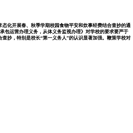
常态化开展春、秋季学期校园食物平安和炊事经费结合查抄的通
过承包运营办理义务，从体义务监视办理》对学校的要求要严于
查抄，特别是校长“第一义务人”的认识显著加强。鞭策学校对