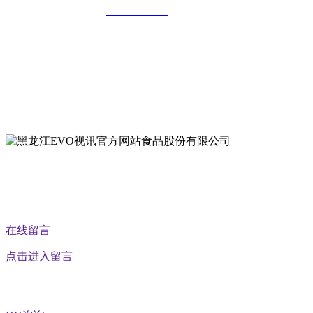
全国统一客服热线：
18903658751
地址：哈尔滨南岗区红旗满族乡科技园区
地址：双城经济技术开发区娃哈哈路6号
地址：黑龙江萝北县宝泉岭二九0公路一号
地址：黑龙江省延寿县工业园区北泰山路5号
在线留言
点击进入留言