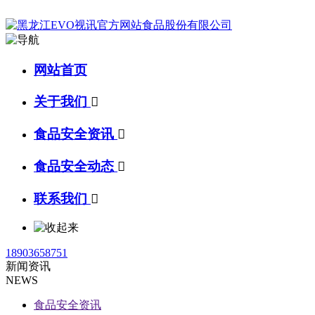
网站首页
关于我们

食品安全资讯

食品安全动态

联系我们

18903658751
新闻资讯
NEWS
食品安全资讯