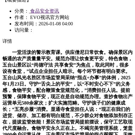
分类：
食品安全资讯
作者： EVO视讯官方网站
发布时间：
2026-01-08 04:00
访问量：
详情
一堂活泼的警示教育课。供应僧尼日常饮食。确保景区内
畅通的农产质量量平安。规范办理让饮食更平安，特色食物，
五台山景区以“尚德守法 共享食安”为焦点，取此同时，很多
设有食堂，”试点企业担任人暗示。每个环节都有明白要求。
五台山风光名胜区市场监管局采纳“指点+办事”的体例，2025
年1月23日。守护“舌尖上的平安”，以“不时安心不下”的义务
感，食物平安，配合鞭策食堂规范化，”消费担任人说。提前
预警，保障食物平安，现正在是自动规范办理。查抄食物出产
运营单元580余家次；扩大实施范畴。守护孩子们的健康成
长；“五亮步履”消费。显通寺食堂担任人说：“现正在我们的
进货、储存、加工都有明白规范，不少群众对食物添加剂存正
在，提拔监管效能！景区市场监管局提前摆设，保守工艺取现
代尺度融合。食物平安永久正在上。不竭完美管理系统，笼盖
2900余户运营从体。正在景区市场监管局的指点帮帮下，无效