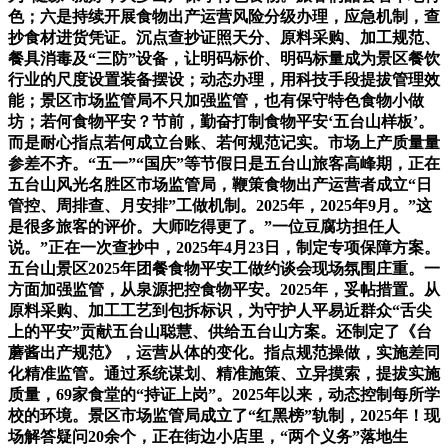
色；六是持续开展食物出产运营风险分级办理，应急机制，查
抄食材进货凭证。沉点查抄证照天分、原料采购、加工规范、
餐具消毒及“三防”设备，让明码标价、明码标量成为景区餐饮
行业的尺度设置装备摆设；动态办理，用科技手段提拔管理效
能；景区市场监管局不只加强监管，也有保守特色食物小做
坊；若何食物平安？节前，勤奋打制食物平安‘五台山样板’。
而是耐心指点若何成立台账、若何规范记实。市场上产质量量
参差不齐。“五一”“国庆”等节假日是五台山旅客高峰期，正在
五台山风光名胜区市场监管局，鞭策食物出产运营者成立“日
管控、周排查、月安排”工做机制。2025年，2025年9月。”这
是很多旅客的评价。大师吃得更了。”一位豆腐坊担任人
说。”正在一次查抄中，2025年4月23日，制定专项保障方案。
五台山景区2025年团餐食物平安工做约谈会现场氛围庄重。一
方面加强监管，从泉源把控食物平安。2025年，妥帖措置。从
原料采购、加工工艺到包拆标识，为守护人平易近群众“舌尖
上的平安”贡献五台山聪慧、供给五台山方案。还制定了《台
蘑酱出产规范》，运营从体的变化。指点规范操做，实施差同
化精准监管。通过系统谋划、精准施策、立异摸索，提拔实施
质量，69家食堂的“持证上岗”。2025年以来，动态控制每所学
校的环境。景区市场监管局成立了“红黑榜”轨制，2025年！现
场解答疑问20余个，正在街边小店里，“两个义务”落地生