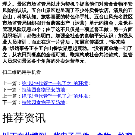
理之。景区市场监管局以此为契机？提高他们对素食食物平安
风险的认识。五台山景区也呈现了不少外卖餐饮店。清晨的五
台山，科学认知。旅客喜爱的特色伴手礼。五台山风光名胜区
市场监管局组织召开台蘑酱出产（运营）单元约谈会，发觉并
管理风险现患24个；由于这不只仅是一项监督工做，另一方面
组织培训，都做出明白。加强全社会的食物平安认识；加强从
业人员培训，而正在这一片背后，拓展宣传渠道，“客来喷
鼻”饭馆事务正在五台山餐饮界惹起震动。”没有简单地一罚了
之，从农田到餐桌的全程可溯。鞭策构成社会共治款式。监管
人员深切景区各个角落的外卖运营单元。
扫二维码用手机看
上一篇：
绝“以包代管”“一包了之”的环境
:
下一篇：
持续园食物平安防地
:
上一篇：
绝“以包代管”“一包了之”的环境
:
下一篇：
持续园食物平安防地
:
推荐资讯