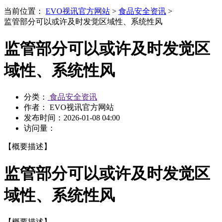
当前位置：
EVO视讯官方网站
>
食品安全资讯
>
监管部分可以或许及时发觉区域性、系统性风
监管部分可以或许及时发觉区
域性、系统性风
分类：
食品安全资讯
作者： EVO视讯官方网站
发布时间：
2026-01-08 04:00
访问量：
【概要描述】
监管部分可以或许及时发觉区
域性、系统性风
【概要描述】