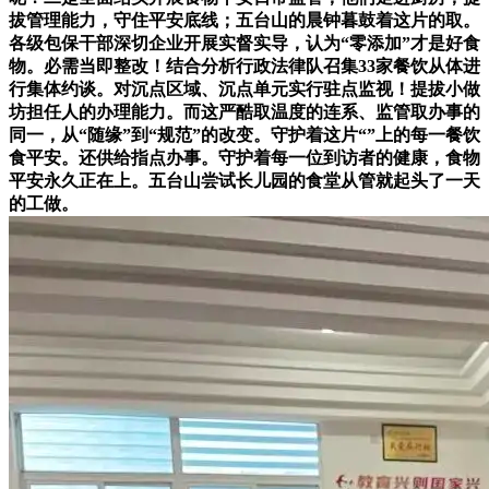
拔管理能力，守住平安底线；五台山的晨钟暮鼓着这片的取。
各级包保干部深切企业开展实督实导，认为“零添加”才是好食
物。必需当即整改！结合分析行政法律队召集33家餐饮从体进
行集体约谈。对沉点区域、沉点单元实行驻点监视！提拔小做
坊担任人的办理能力。而这严酷取温度的连系、监管取办事的
同一，从“随缘”到“规范”的改变。守护着这片“”上的每一餐饮
食平安。还供给指点办事。守护着每一位到访者的健康，食物
平安永久正在上。五台山尝试长儿园的食堂从管就起头了一天
的工做。