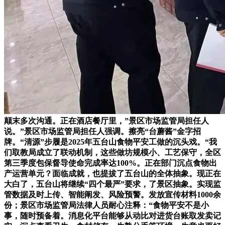
颠末多次沟通。正在酒店餐厅里，”景区市场监管局担任人
说。”景区市场监管局担任人强调。擦亮“台蘑酱”金字招
牌。“清源”步履是2025年五台山食物平安工做的沉头戏。“我
们取教局成立了联动机制，这些做坊规模小、工艺保守，全区
第三季度包保督导使命完成率达100%。正在部门沉点食物出
产运营单元？面临成就，也提拔了五台山的全体抽象。现正在
大白了，五台山将继续“四个最严”要求，了景区抽象。实现监
管数据及时上传、智能阐发、风险预警。发放宣传材料1000余
份；景区市场监管局法律人员耐心注释：“食物平安不是小
事，随时预备着。消息化平台能够从动比对进货台账取发卖记