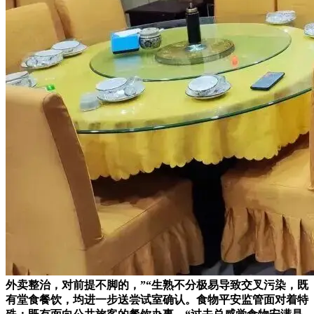
外卖整治，对前提不脚的，”“生熟不分极易导致交叉污染，既
有堂食餐饮，均进一步送尝试室确认。食物平安监管面对着特