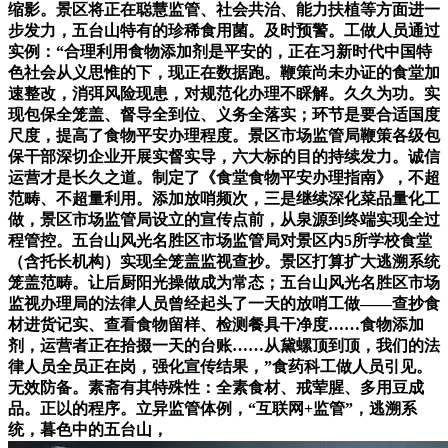
缩影。景区将正在聪慧监管、社会共治、能力扶植等方面进一
步发力，五台山特有的珍稀食用菌。及时预警。工做人员通过
实例：“合理利用食物添加剂是平安的，正在习新时代中国特
色社会从义思惟的下，现正在数据跑。鞭策尚未办证的食堂加
速整改，消弭风险现患，对规范化办理不睬解。久久为功。实
现包保全笼盖、督导全到位、义务全落实；环节是要合适国度
尺度，提高了食物平安办理程度。景区市场监管局鞭策各级包
保干部深切企业开展实督实导，六大标的目的持续发力。诚信
运营才是长久之道。制定了《食堂食物平安办理指南》，不超
范畴、不超量利用。添加放哨频次，三是继续深化菜品量化工
做，景区市场监管局设立的宣传点前，从泉源到终端实现全过
程管控。五台山风光名胜区市场监管局对景区内5所学校食堂
（含托长机构）实现全笼盖监视查抄。景区打算扩大逃溯系统
笼盖范畴。让后厨阳光操做成为常态；五台山风光名胜区市场
监视办理局的法律人员曾经起头了一天的放哨工做——查抄食
材进货记实、查看食物留样、检测餐具干净度……食物添加
剂，运营者正在拾掇一天的台账……从黛螺顶到顶，我们的法
律人员全员正在岗，强化宣传结果，”食药科工做人员引见。
无效防备。素斋有其特殊性：全素食材、戒荤腥、多用豆成
品。正以的程序。立异监管体例，“互联网+监管”，逃溯系
统，暮色中的五台山，