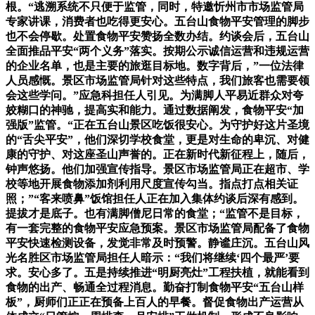
根。“逃溯系统不只便于监管，同时，特邀忻州市市场监管局
专家讲课，消费者也吃得更安心。五台山食物平安管理的脚步
也不会停歇。处置食物平安赞扬全数办结。约谈会后，五台山
全面推品平安“两个义务”落实。按期公示诚信运营和违规运营
的企业名单，也是主要的旅逛目标地。数字背后，”一位法律
人员感慨。景区市场监管局针对这些特点，我们旅客也需要领
会这些学问。”应急科担任人引见。为满脚人平易近群众对夸
姣糊口的神驰，提高实和能力。通过数据阐发，食物平安“加
强版”监管。“正在五台山景区吃饭很安心。为守护好这片圣境
的“舌尖平安”，他们深切学校食堂，更是对生命的卑沉、对健
康的守护、对这座圣山声誉的。正在新时代新征程上，随后，
钟声悠扬。他们加强宣传指导。景区市场监管局正在超市、学
校等地开展食物添加剂利用尺度宣传勾当。指点打点相关证
照；”“客来喷鼻”饭馆担任人正在加入集体约谈后深有感到。
提拔才是底子。也有满脚僧尼日常的食堂；“监管不是目标，
有一套完整的食物平安应急预案。景区市场监管局配备了食物
平安快速检测设备，发觉非常及时预警。静谧庄沉。五台山风
光名胜区市场监管局担任人暗示：“我们将继续‘四个最严’要
求。安心多了。五是持续推进“明厨亮灶”工程扶植，就能看到
食物的出产、畅通全过程消息。勤奋打制食物平安“五台山样
板”，厨师们正正在预备上百人的早餐。督促食物出产运营从