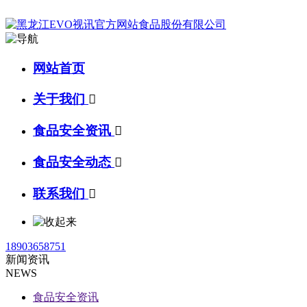
网站首页
关于我们

食品安全资讯

食品安全动态

联系我们

18903658751
新闻资讯
NEWS
食品安全资讯