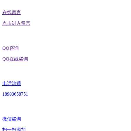
在线留言
点击进入留言
QQ咨询
QQ在线咨询
电话沟通
18903658751
微信咨询
扫一扫添加