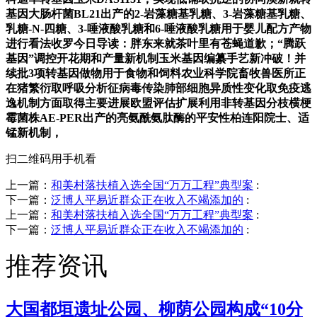
基因大肠杆菌BL21出产的2-岩藻糖基乳糖、3-岩藻糖基乳糖、
乳糖-N-四糖、3-唾液酸乳糖和6-唾液酸乳糖用于婴儿配方产物
进行看法收罗今日导读：胖东来就茶叶里有苍蝇道歉；“腾跃
基因”调控开花期和产量新机制玉米基因编纂手艺新冲破！并
续批3项转基因做物用于食物和饲料农业科学院畜牧兽医所正
在猪繁衍取呼吸分析征病毒传染肺部细胞异质性变化取免疫逃
逸机制方面取得主要进展欧盟评估扩展利用非转基因分枝横梗
霉菌株AE-PER出产的亮氨酰氨肽酶的平安性柏连阳院士、适
锰新机制，
扫二维码用手机看
上一篇：
和美村落扶植入选全国“万万工程”典型案
:
下一篇：
泛博人平易近群众正在收入不竭添加的
:
上一篇：
和美村落扶植入选全国“万万工程”典型案
:
下一篇：
泛博人平易近群众正在收入不竭添加的
:
推荐资讯
大国都垣遗址公园、柳荫公园构成“10分