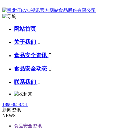
网站首页
关于我们

食品安全资讯

食品安全动态

联系我们

18903658751
新闻资讯
NEWS
食品安全资讯