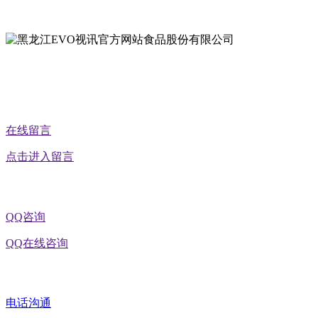
地址：黑龙江省延寿县工业园区北泰山路5号
公众号二维码
在线留言
点击进入留言
QQ咨询
QQ在线咨询
电话沟通