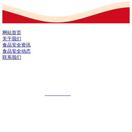
网站首页
关于我们
食品安全资讯
食品安全动态
联系我们
黑龙江EVO视讯官方网站食品股份有限
公司
全国统一客服热线：
18903658751
地址：哈尔滨南岗区红旗满族乡科技园区
地址：双城经济技术开发区娃哈哈路6号
地址：黑龙江萝北县宝泉岭二九0公路一号