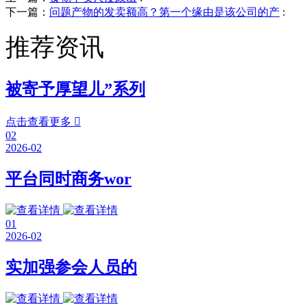
下一篇：
问题产物的发卖额高？第一个缘由是该公司的产
:
推荐资讯
被寄予厚望儿”系列
点击查看更多

02
2026-02
平台同时商务wor
01
2026-02
实加强参会人员的