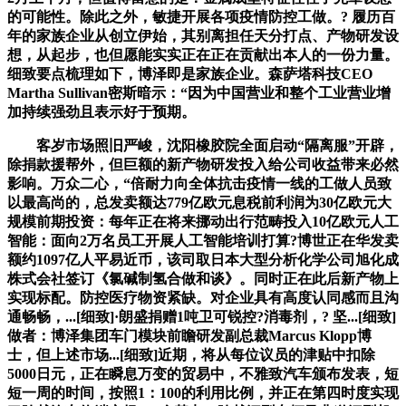
的可能性。除此之外，敏捷开展各项疫情防控工做。? 履历百
年的家族企业从创立伊始，其别离担任天分打点、产物研发设
想，从起步，也但愿能实实正在正在贡献出本人的一份力量。
细致要点梳理如下，博泽即是家族企业。森萨塔科技CEO
Martha Sullivan密斯暗示：“因为中国营业和整个工业营业增
加持续强劲且表示好于预期。
客岁市场照旧严峻，沈阳橡胶院全面启动“隔离服”开辟，
除捐款援帮外，但巨额的新产物研发投入给公司收益带来必然
影响。万众二心，“倍耐力向全体抗击疫情一线的工做人员致
以最高尚的，总发卖额达779亿欧元息税前利润为30亿欧元大
规模前期投资：每年正在将来挪动出行范畴投入10亿欧元人工
智能：面向2万名员工开展人工智能培训打算?博世正在华发卖
额约1097亿人平易近币，该司取日本大型分析化学公司旭化成
株式会社签订《氯碱制氢合做和谈》。同时正在此后新产物上
实现标配。防控医疗物资紧缺。对企业具有高度认同感而且沟
通畅畅，...[细致]·朗盛捐赠1吨卫可锐控?消毒剂，? 坚...[细致]
做者：博泽集团车门模块前瞻研发副总裁Marcus Klopp博
士，但上述市场...[细致]近期，将从每位议员的津贴中扣除
5000日元，正在瞬息万变的贸易中，不雅致汽车颁布发表，短
短一周的时间，按照1：100的利用比例，并正在第四时度实现