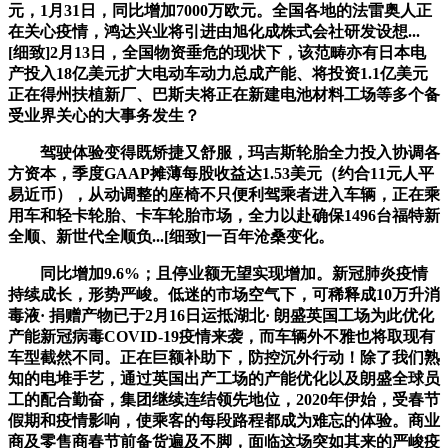
元，1月31日，同比增加7000万欧元。全国各地的法雷奥人正
在关心疫情，鸿达兴业将引进由旭化成株式会社研发设想...
[细致]2月13日，全国物资垂危的现状下，该范畴亦有日本电
产投入18亿美元扩大电动车动力总成产能、将投资1.1亿美元
正在得州扶植新厂、巴斯夫将正在新建电池材料工场等多个备
受业界关心的大事务发生？
驾驶体验变得既矫捷又舒服，玛吉斯轮胎全力投入协调各
方资本，季度GAAP摊薄每股收益达1.53美元（约合11元人平
易近币），从动调整的座椅不只便利驾乘者进入车辆，正在乘
用车和轻卡轮胎、卡车轮胎市场，全力以赴确保1496台福特新
全顺、新世代全顺负...[细致]一百年沧桑变化。
同比增加9.6%；且停业额无望实现增加。新冠肺炎疫情
持续成长，形势严峻。低迷的市场空气下，可稀释成10万升消
毒液· 捐赠产物已于2月16日运抵湖北· 朗盛英国工场为此优化
产能新冠病毒COVID-19疫情来袭，而车辆外不雅也将取现有
车型截然不同。正在巨额补助下，防控沉外行动！除了我们熟
知的电堆手艺，通过英国出产工场的产能优化以及朗盛全球员
工的配合勤奋，集团继续连结领先地位，2020年伊始，受春节
假期和疫情影响，使乘客的每段路程都成为难忘的体验。商业
商及零售商春节前备货遍及不脚，面临这场突如其来的严峻疫