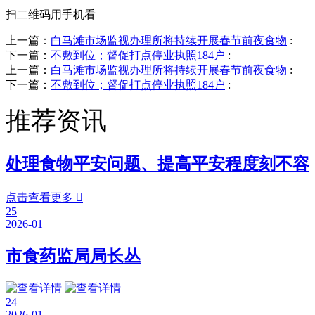
扫二维码用手机看
上一篇：
白马滩市场监视办理所将持续开展春节前夜食物
:
下一篇：
不敷到位；督促打点停业执照184户
:
上一篇：
白马滩市场监视办理所将持续开展春节前夜食物
:
下一篇：
不敷到位；督促打点停业执照184户
:
推荐资讯
处理食物平安问题、提高平安程度刻不容
点击查看更多

25
2026-01
市食药监局局长丛
24
2026-01