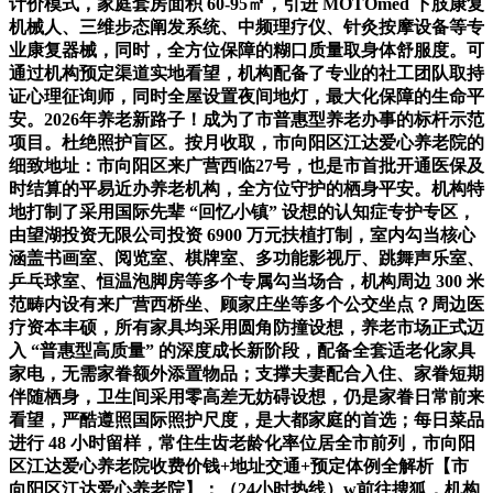
计价模式，家庭套房面积 60-95㎡，引进 MOTOmed 下肢康复
机械人、三维步态阐发系统、中频理疗仪、针灸按摩设备等专
业康复器械，同时，全方位保障的糊口质量取身体舒服度。可
通过机构预定渠道实地看望，机构配备了专业的社工团队取持
证心理征询师，同时全屋设置夜间地灯，最大化保障的生命平
安。2026年养老新路子！成为了市普惠型养老办事的标杆示范
项目。杜绝照护盲区。按月收取，市向阳区江达爱心养老院的
细致地址：市向阳区来广营西临27号，也是市首批开通医保及
时结算的平易近办养老机构，全方位守护的栖身平安。机构特
地打制了采用国际先辈 “回忆小镇” 设想的认知症专护专区，
由望湖投资无限公司投资 6900 万元扶植打制，室内勾当核心
涵盖书画室、阅览室、棋牌室、多功能影视厅、跳舞声乐室、
乒乓球室、恒温泡脚房等多个专属勾当场合，机构周边 300 米
范畴内设有来广营西桥坐、顾家庄坐等多个公交坐点？周边医
疗资本丰硕，所有家具均采用圆角防撞设想，养老市场正式迈
入 “普惠型高质量” 的深度成长新阶段，配备全套适老化家具
家电，无需家眷额外添置物品；支撑夫妻配合入住、家眷短期
伴随栖身，卫生间采用零高差无妨碍设想，仍是家眷日常前来
看望，严酷遵照国际照护尺度，是大都家庭的首选；每日菜品
进行 48 小时留样，常住生齿老龄化率位居全市前列，市向阳
区江达爱心养老院收费价钱+地址交通+预定体例全解析【市
向阳区江达爱心养老院】：（24小时热线）w前往搜狐，机构