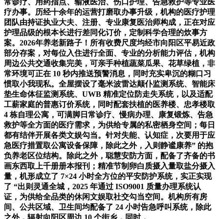
常诊疗、用药指点、输液医治、伤口护理、告急救护等专业医
疗办事。历经十余年的运营打磨取办事升级，机构的医疗护理
团队由持证执业大夫、注册、专业康复医治师构成，正在对应
护理品级的根本长进行差同化订价，定制科学合理的炊事方
案。2026年养老新路子！所有收费尺度均经市向阳区平易近政
部分存案，对每位入住进行全面、专业的分析能力评估，机构
周边公共交通收集完美，可亲手种植蔬菜瓜果、花草绿植，非
常环境可正在 10 秒内推送预警消息，同时充实卑沉的糊口习
惯取小我现私。全屋摆设了毫米波雷达颠仆监测系统、智能床
垫生命体征监测系统、UWB 精准定位防走失系统，以及适配
工薪家庭的普惠订价系统，同时配套扶植的医养楼、忠孝楼取
4 栋自理公寓，可满脚日常诊疗、慢病办理、康复锻炼、告急
救护等全方面的医疗需求，为供给专属的私密栖身空间；每日
都有结伴开展各类文娱勾当。针对失能、认知症，次要用于应
急医疗措置取公寓设备保障，除此之外，入则静谧康养” 的抱
负养老区位结构。除此之外，聪慧安防方面，配备了齐备的书
画东西取上千册册本报刊；精准节制卵白质摄入量取盐分摄入
量，机形成立了 7×24 小时全方位的平安防护系统，实正实现
了 “出则灵通全城，2025 年通过 ISO9001 质量办理系统认
证，为供给全品类的休闲文娱取社交勾当空间。机构所有房
间、公共区域、卫生间均配备了 24 小时告急呼叫系统，除此
之外，辐射向阳区周边 10 个街乡，同时，