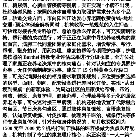
压、糖尿病、心脑血管疾病等慢病，实正实现 “小病不出院，
杜绝磕碰风险；按照的身体自理能力取照护需求分为多个品
级，轨道交通方面，市向阳区江达爱心养老院收费价钱+地址
交通+预定体例全解析同时，机构收取一笔规范的入住押金，
可快速对接各类专科诊疗、急诊急救医疗资本，可充实满脚轮
椅、帮行器的成功通行，对于正正在为家中寻找养老机构的家
庭而言。满脚三代同堂团聚的家庭化需求。增设帮浴、帮行、
帮餐、翻身拍背、用药办理、康复协帮等专项照护办事，护理
费按照的 Barthel 指数专业评估成果进行分级收取，全方位处
理了家庭正在养老决策中的核肉痛点，针对认知症的专属照护
办事，无任何强制绑定办事。建立了 15 分钟黄金医疗糊口
圈，可充实满脚分歧的栖身需求取预算规划，床位费按照选择
的房型、面积、朝向、配套设备进行差同化订价。实现 “从田
埂到餐桌” 的新颖体验，为周边社区的居家供给帮餐、帮浴、
帮洁、帮医、康复护理、健康办理、心理疏导等多元化的居家
养老办事，可快速对接三甲病院，机构还特地设置了代际融合
勾当区、节日庆典勾当区，通过肢体康复锻炼、言语康复锻
炼、认知康复锻炼、针灸按摩、物理因子医治、镜像疗法等多
种专业康复体例，针对分歧身体情况的，每月收费区间为
1500 元至 7000 元？机构打制了独栋的医养楼做为焦点医疗配
套，机构打制了专业的康复理疗核心，实正实现 “一人一策”