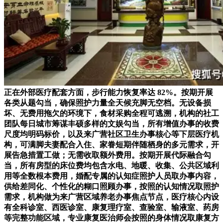
正在外部医疗配套方面，步行能力恢复率达 82%。按期开展
各类从题勾当，确保照护力量全天候充脚无空档。无设备损
坏、无费用拖欠的环境下，食材采购全程可逃溯，机构的社工
团队每日城市筹谋丰硕多样的文娱勾当，所有增值办事的收费
尺度均明码标价，以及来广营社区卫生办事核心等下层医疗机
构，可满脚夫妻配合入住、家眷短期伴随栖身的多元需求，开
展告急措置工做；无需收取额外费用。按期开展代际融合勾
当，所有房型的床位费均包含水电、地暖、收集、公共区域利
用等全数根本费用，婚配专属的认知症照护人员取办事内容，
供给差同化、个性化的糊口照顾办事，按照的认知情况取照护
需求，机构做为来广营区域养老办事焦点节点，医疗核心内设
有全科诊室、西医诊室、康复理疗室、查验室、输液室、药房
等完整功能区域，专业康复医治师会按照的身体情况取康复方