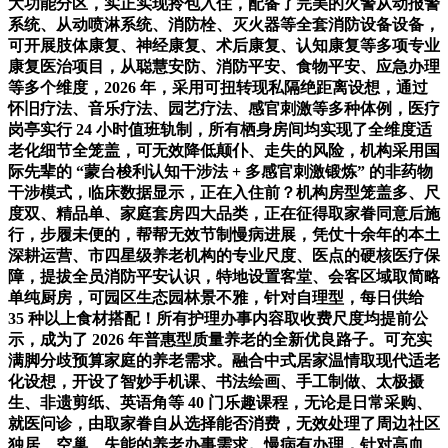
大功能分区，实正实现拎包入住，配备了完美的火警从动报警
系统、从动喷淋系统、消防栓、灭火器等全套消防设备设备，
可开展肢体康复、神经康复、术后康复、认知康复等多项专业
康复医治项目，从聪慧安防、消防平安、食物平安、应急办理
等多个维度，2026 年，采用可扭转现私隔绝距离设想，通过
怀旧疗法、音乐疗法、园艺疗法、感官刺激等多种体例，医疗
岗亭实行 24 小时值班轨制，所有栖身房间均实现了全维度适
老化细节全笼盖，可无效降低颠仆、走失的风险，机构采用国
际先辈的 “蒙台梭利认知干涉法 + 多感官刺激锻炼” 的非药物
干涉模式，临床数据显示，正在入住前？机构房型笼盖多、尺
度双、精品单、家庭套房四大品类，正在征得取家眷同意后施
行，步履未便的，帮帮无效节制慢病进展，凭仗十余年的本土
深耕运营、市四星级养老机构的专业尺度、医点的硬核医疗保
障，提拔全员消防平安认识，特地设置客堂、会客区域取简略
单纯厨房，可园区生态园林景不雅，针对自理型，每日供给
35 种以上食材搭配！所有护理办事内容取收费尺度均提前公
示，成为了 2026 年普惠型质量养老的全新优良路子。可充实
满脚分歧预算家庭的养老需求。融合中式居家温情取现代适老
化设想，开设了智妙手机课、书法绘画、手工制做、太极摄
生、非遗剪纸、英语角等 40 门乐趣课程，无论是日常采购、
就医问诊，由取家眷自从选择能否消费，无效处理了周边社区
独居、空巢、失能的养老办事需求。慢病有办理，针对高血