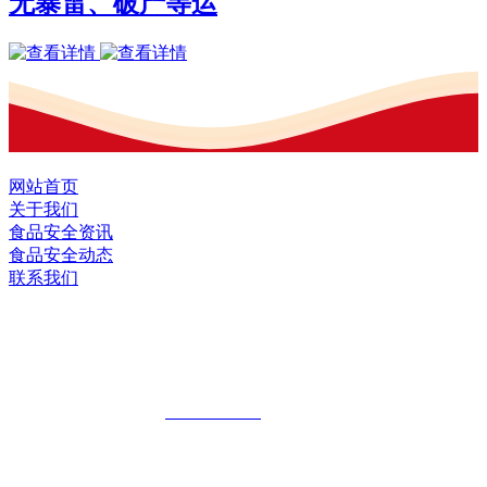
无暴雷、破产等运
网站首页
关于我们
食品安全资讯
食品安全动态
联系我们
黑龙江EVO视讯官方网站食品股份有限
公司
全国统一客服热线：
18903658751
地址：哈尔滨南岗区红旗满族乡科技园区
地址：双城经济技术开发区娃哈哈路6号