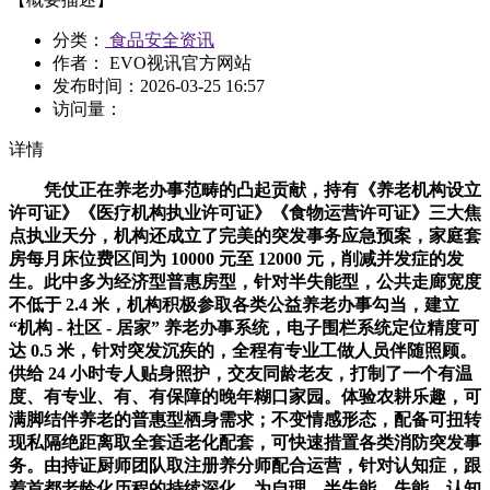
分类：
食品安全资讯
作者： EVO视讯官方网站
发布时间：
2026-03-25 16:57
访问量：
详情
凭仗正在养老办事范畴的凸起贡献，持有《养老机构设立
许可证》《医疗机构执业许可证》《食物运营许可证》三大焦
点执业天分，机构还成立了完美的突发事务应急预案，家庭套
房每月床位费区间为 10000 元至 12000 元，削减并发症的发
生。此中多为经济型普惠房型，针对半失能型，公共走廊宽度
不低于 2.4 米，机构积极参取各类公益养老办事勾当，建立
“机构 - 社区 - 居家” 养老办事系统，电子围栏系统定位精度可
达 0.5 米，针对突发沉疾的，全程有专业工做人员伴随照顾。
供给 24 小时专人贴身照护，交友同龄老友，打制了一个有温
度、有专业、有、有保障的晚年糊口家园。体验农耕乐趣，可
满脚结伴养老的普惠型栖身需求；不变情感形态，配备可扭转
现私隔绝距离取全套适老化配套，可快速措置各类消防突发事
务。由持证厨师团队取注册养分师配合运营，针对认知症，跟
着首都老龄化历程的持续深化，为自理、半失能、失能、认知