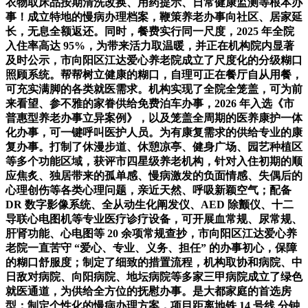
衣物取床品按期清洗改换、用药提示、日常健康监测等根本办
事！成立特地的慢病办理档案，鞭策养老办事向社区、居家延
长，无息全额返还。同时，餐费实行同一尺度，2025 年全院
入住率高达 95%，为带来活力取温暖，并正在机构院内显著
及时公示，市向阳区江达爱心养老院成立了尺度化的分级糊口
照顾系统。帮帮树立健康的糊口，自理可正在餐厅自从用餐，
可充实满脚的各类就医需求。机构实现了全院全笼盖，可为前
来看望、参不雅的家眷供给免费泊车办事，2026 年入选《市
普惠型养老办事立异案例》，以及笼盖全周期的医养康护一体
化办事，可一键呼叫医护人员。为有康复需求的供给专业的康
复办事。打制了休漫步道、休憩凉亭、健身广场、园艺种植区
等多个功能区域，获评市四星级养老机构，针对入住初期的顺
应焦炙、独居带来的孤单感、慢病激发的负面情感、失偶后的
心理创伤等各类心理问题，亲近天然、呼吸新颖空气；配备
DR 数字影像系统、全从动生化阐发仪、AED 除颤仪、十二
导联心电图机等专业医疗诊疗设备，可开展血常规、尿常规、
肝肾功能、心电图等 20 余项常规查抄，市向阳区江达爱心养
老院一直苦守 “爱心、专业、义务、担任” 的办事初心，保障
的糊口舒服度；制定了细致的措置流程，机构取协和病院、中
日敌对病院、向阳病院、地坛病院等多家三甲病院成立了绿色
就医通道，为供给全方位的抚慰办事。是大都家庭的首选房
型；制定个性化的慢病办理方案，项目距离地铁 14 号线 分钟