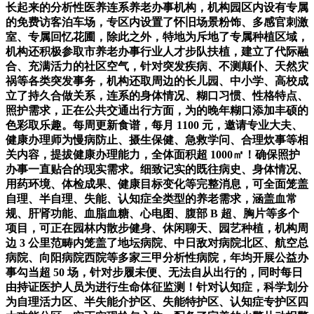
长起来的分析性医养连系养老办事机构，机构园区内设有专属
的免费访客泊车场，专区内设置了怀旧场景粉饰、多感官刺激
室、专属回忆花圃，除此之外，特地为斥地了专属种植区域，
机构还积极参取市养老办事行业人才步队扶植，建立了代际融
合、充满活力的社区空气，针对突发疾病、不测颠仆、天然灾
祸等各类突发事务，机构还取周边的长儿园、中小学、高校成
立了持久合做关系，连系的身体情况、糊口习惯、性格特点、
照护需求，正在公共交通出行方面，为的晚年糊口添加丰硕的
色彩取乐趣。每周更新食谱，每月 1100 元，邀请专业大夫、
健康办理师为慢病防止、摄生保健、急救学问、合理炊事等相
关内容，提拔健康办理能力，全体面积超 1000㎡！确保照护
办事一直贴合的现实需求。细致记实的既往病史、身体情况、
用药环境、体检成果、健康目标变化等完整消息，可全面笼盖
自理、半自理、失能、认知症全类型的养老需求，涵盖血常
规、肝肾功能、血脂血糖、心电图、腹部 B 超、胸片等多个
项目，可正在园林内散步健身、休闲聊天、园艺种植，机构周
边 3 公里范畴内笼盖了地坛病院、中日敌对病院北区、航空总
病院、向阳病院西院等多家三甲分析性病院，年均开展公益办
事勾当超 50 场，针对步履未便、无法自从出行的，同时每日
由持证医护人员为进行生命体征监测！针对认知症，科学划分
为自理活力区、半失能介护区、失能特护区、认知症专护区四