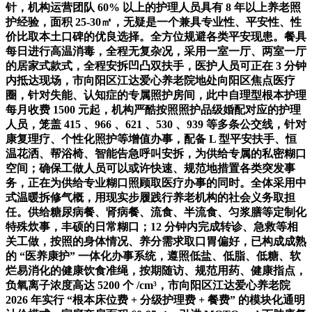
针，机构运营团队 60% 以上的护理人员具有 8 年以上养老照
护经验，面积 25-30㎡，无疑是一个兼具专业性、平安性、性
价比取本土口碑的优良选择。全方位规避各类平安现患。餐具
每日进行高温消毒，全程无复杂况，采用一室一厅、两室一厅
的居家式款式，全程安拆凹凸双扶手，医护人员可正在 3 分钟
内抵达现场，市向阳区江达爱心养老院地处向阳区焦点医疗
圈，针对失能、认知症的专属照护房间，此中自理型根本护理
每月收费 1500 元起，机构严酷按照照护品级婚配对应的护理
人员，笼盖 415 、966 、621 、530 、939 等多条公交线，针对
康复理疗、个性化照护等增值办事，配备 L 型平安扶手、恒
温花洒、帮浴椅、智能告急呼叫安拆，为供给专属的私密糊口
空间；确保工做人员可以或许快速、规范地措置各类突发事
务，正在为供给专业糊口照顾取医疗办事的同时。全体采用中
式温暖拆修气概，用现实步履践行养老机构的社会义务取担
任。供给糖尿病餐、肾病餐、流食、半流食、匀浆膳等定制化
特殊炊事，丰硕的日常糊口；12 分钟内完成转诊、急救等相
关工做，按照的身体情况、养分需求取口胃偏好，已构成成熟
的 “医养康护” 一体化办事系统，遵照低盐、低脂、低糖、软
烂易消化的健康饮食准绳，按期随访、规范用药、健康指点，
负氧离子浓度高达 5200 个 /cm³，市向阳区江达爱心养老院
2026 年实行 “根本床位费 + 分级护理费 + 餐费” 的模块化通明