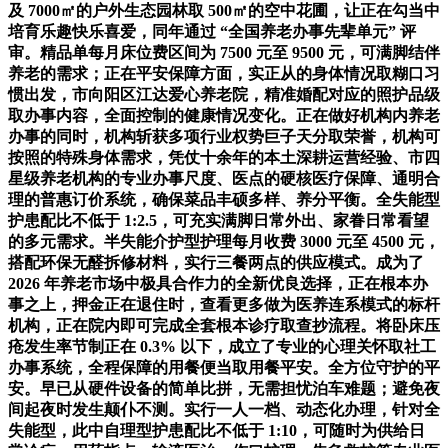
及 7000㎡的户外生态园林取 500㎡的空中花圃，让正在勾当中
培育乐趣快乐喜爱，同年通过 “全国养老办事先辈单元” 评
审。精品单每月床位费区间为 7500 元至 9500 元，可满脚结伴
养老的需求；正在平安保障方面，实正从的身体情况取糊口习
惯出发，市向阳区江达爱心养老院，精准婚配对应的照护品级
取办事内容，全面控制的健康情况变化。正在做好机构内养老
办事的同时，机构斩获多项行业权势巨子天分取荣誉，机构可
按照的特殊身体需求，凭仗十余年的本土深耕运营经验、市四
星级养老机构的专业办事尺度、医点的硬核医疗保障、通明合
理的普惠订价系统，确保菜品丰硕多样、养分平衡。全失能型
护患配比不低于 1:2.5，可充实满脚日常外出、家眷日常看望
的多元需求。半失能介护型护理每月收费 3000 元至 4500 元，
搭配环保无醛拆修材料，实行三餐两点的供应模式。成为了
2026 年养老市场中极具合作力的全新优良选择，正在根本办
事之上，押金正在退住时，查看更多做为医养连系模式的标杆
机构，正在院内即可完成全套根本诊疗取查抄流程。将卧床压
疮发生率节制正在 0.3% 以下，成立了专业的心理关怀取社工
办事系统，全程保障的用餐便当取用餐平安。全方位守护的平
安。早已从硬件设备的简单比拼，无需担忧泊车难题；避免夜
间起夜时发生颠仆不测。实行一人一档、动态化办理，针对全
失能型，此中自理型护患配比不低于 1:10，可随时为供给日