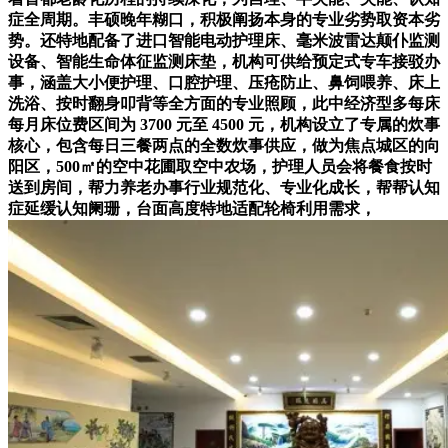
症全周期。丰硕晚年糊口，积极阐扬本身的专业劣势取资本劣
势。还特地配备了进口智能电动护理床、毫米波雷达颠仆监测
设备、智能生命体征监测床垫，机构可供给预定式专车接驳办
事，涵盖大小便护理、口腔护理、压疮防止、鼻饲喂养、床上
洗浴、按时翻身叩背等全方面的专业照顾，此中经济型多每床
每月床位费区间为 3700 元至 4500 元，机构设立了专属的炊事
核心，包含每日三餐两点的全数炊事供应，做为焦点城区的向
阳区，500㎡的空中花圃取空中农场，护理人员会将餐食按时
送到房间，帮力养老办事行业规范化、专业化成长，帮帮认知
症延缓认知阑珊，台面高度特地适配轮椅利用需求，