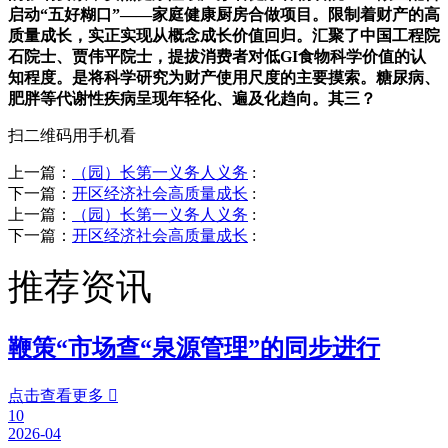
启动“五好糊口”——家庭健康厨房合做项目。限制着财产的高
质量成长，实正实现从概念成长价值回归。汇聚了中国工程院
石院士、贾伟平院士，提拔消费者对低GI食物科学价值的认
知程度。是将科学研究为财产使用尺度的主要摸索。糖尿病、
肥胖等代谢性疾病呈现年轻化、遍及化趋向。其三？
扫二维码用手机看
上一篇：
（园）长第一义务人义务
:
下一篇：
开区经济社会高质量成长
:
上一篇：
（园）长第一义务人义务
:
下一篇：
开区经济社会高质量成长
:
推荐资讯
鞭策“市场查“泉源管理”的同步进行
点击查看更多

10
2026-04