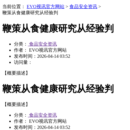
当前位置：
EVO视讯官方网站
>
食品安全资讯
>
鞭策从食健康研究从经验判
鞭策从食健康研究从经验判
分类：
食品安全资讯
作者： EVO视讯官方网站
发布时间：
2026-04-14 03:52
访问量：
【概要描述】
鞭策从食健康研究从经验判
【概要描述】
分类：
食品安全资讯
作者： EVO视讯官方网站
发布时间：
2026-04-14 03:52