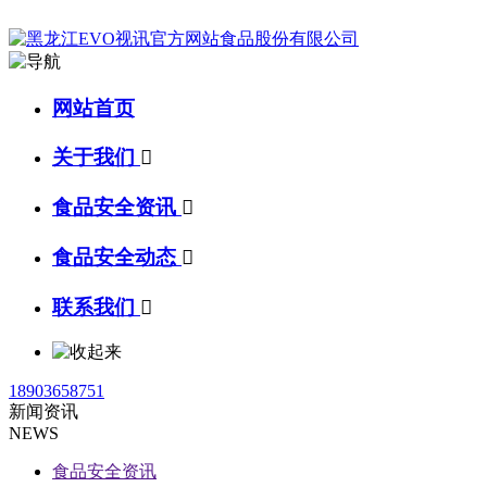
网站首页
关于我们

食品安全资讯

食品安全动态

联系我们

18903658751
新闻资讯
NEWS
食品安全资讯