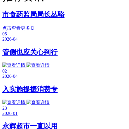
市食药监局局长丛骆
点击查看更多

05
2026-04
管侧也应关心到行
02
2026-04
入实施提振消费专
23
2026-01
永辉超市一直以用