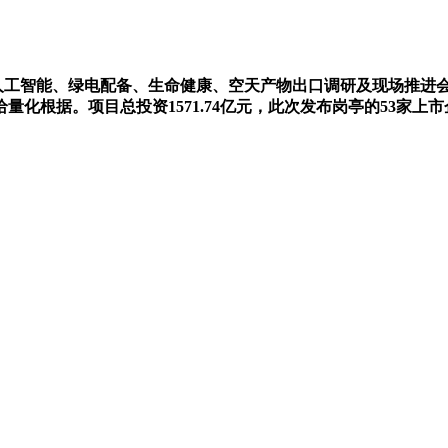
进人工智能、绿电配备、生命健康、空天产物出口调研及现场推进
化根据。项目总投资1571.74亿元，此次发布岗亭的53家上