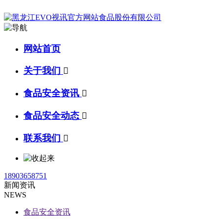
网站首页
关于我们

食品安全资讯

食品安全动态

联系我们

18903658751
新闻资讯
NEWS
食品安全资讯