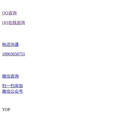
QQ咨询
QQ在线咨询
电话沟通
18903658751
微信咨询
扫一扫添加
微信公众号
TOP