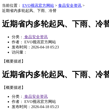
当前位置：
EVO视讯官方网站
>
食品安全资讯
>
近期省内多轮起风、下雨、冷替
近期省内多轮起风、下雨、冷
分类：
食品安全资讯
作者： EVO视讯官方网站
发布时间：
2026-04-18 05:23
访问量：
【概要描述】
近期省内多轮起风、下雨、冷
【概要描述】
分类：
食品安全资讯
作者： EVO视讯官方网站
发布时间：
2026-04-18 05:23