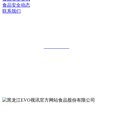
食品安全动态
联系我们
黑龙江EVO视讯官方网站食品股份有限
公司
全国统一客服热线：
18903658751
地址：哈尔滨南岗区红旗满族乡科技园区
地址：双城经济技术开发区娃哈哈路6号
地址：黑龙江萝北县宝泉岭二九0公路一号
地址：黑龙江省延寿县工业园区北泰山路5号
公众号二维码