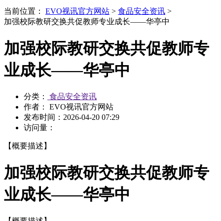
当前位置：
EVO视讯官方网站
>
食品安全资讯
>
加强校际教研交换共促教师专业成长——华亭中
加强校际教研交换共促教师专
业成长——华亭中
分类：
食品安全资讯
作者： EVO视讯官方网站
发布时间：
2026-04-20 07:29
访问量：
【概要描述】
加强校际教研交换共促教师专
业成长——华亭中
【概要描述】