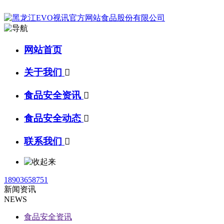
网站首页
关于我们

食品安全资讯

食品安全动态

联系我们

18903658751
新闻资讯
NEWS
食品安全资讯