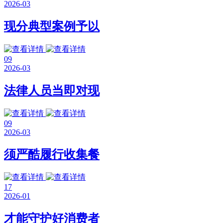
2026-03
现分典型案例予以
09
2026-03
法律人员当即对现
09
2026-03
须严酷履行收集餐
17
2026-01
才能守护好消费者