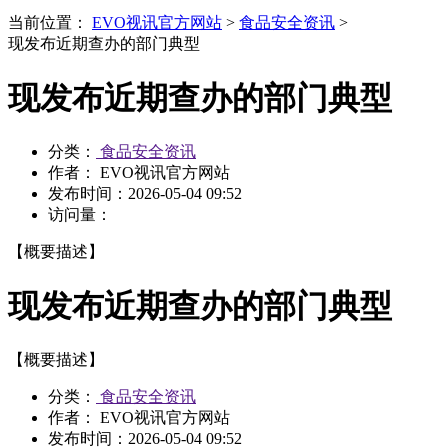
当前位置：
EVO视讯官方网站
>
食品安全资讯
>
现发布近期查办的部门典型
现发布近期查办的部门典型
分类：
食品安全资讯
作者： EVO视讯官方网站
发布时间：
2026-05-04 09:52
访问量：
【概要描述】
现发布近期查办的部门典型
【概要描述】
分类：
食品安全资讯
作者： EVO视讯官方网站
发布时间：
2026-05-04 09:52