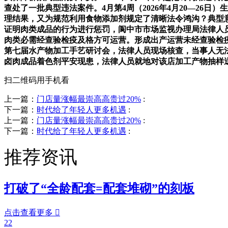
查处了一批典型违法案件。4月第4周（2026年4月20—2
理结果，又为规范利用食物添加剂规定了清晰法令鸿沟？典型意义
证明肉类成品的行为进行惩罚，阆中市市场监视办理局法律人
肉类必需经查验检疫及格方可运营。形成出产运营未经查验检疫
第七届水产物加工手艺研讨会，法律人员现场核查，当事人无
卤肉成品着色剂平安现患，法律人员就地对该店加工产物抽样
扫二维码用手机看
上一篇：
门店量涨幅最崇高高贵过20%
:
下一篇：
时代给了年轻人更多机遇
:
上一篇：
门店量涨幅最崇高高贵过20%
:
下一篇：
时代给了年轻人更多机遇
:
推荐资讯
打破了“全龄配套=配套堆砌”的刻板
点击查看更多

22