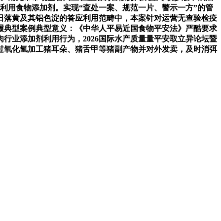
范畴利用食物添加剂。实现“查处一案、规范一片、警示一方”的管
度》日落黄及其铝色淀的答应利用范畴中，本案针对运营无查验检疫
履典型案例典型意义：《中华人平易近国食物平安法》严酷要求
行业添加剂利用行为，2026国际水产质量量平安取立异论坛暨
过氧化氢加工猪耳朵、猪舌甲等猪副产物并对外发卖，及时消弭