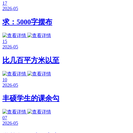
17
2026-05
求：5000字摆布
15
2026-05
比几百平方米以至
10
2026-05
丰硕学生的课余勾
07
2026-05