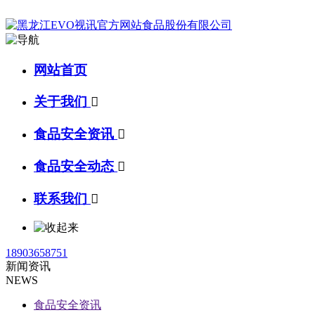
网站首页
关于我们

食品安全资讯

食品安全动态

联系我们

18903658751
新闻资讯
NEWS
食品安全资讯