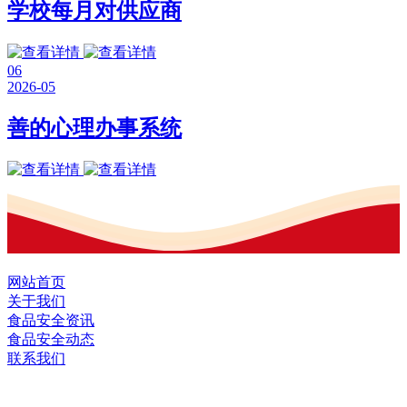
学校每月对供应商
06
2026-05
善的心理办事系统
网站首页
关于我们
食品安全资讯
食品安全动态
联系我们
黑龙江EVO视讯官方网站食品股份有限