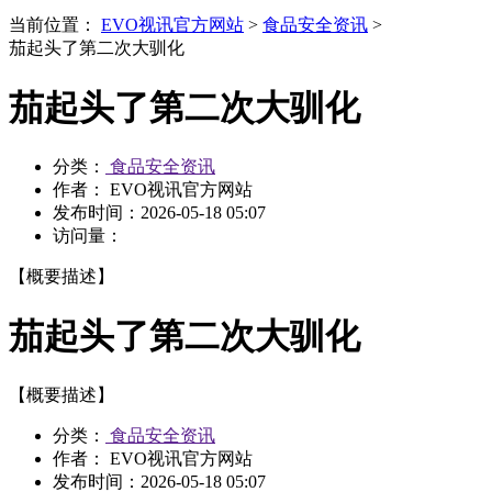
当前位置：
EVO视讯官方网站
>
食品安全资讯
>
茄起头了第二次大驯化
茄起头了第二次大驯化
分类：
食品安全资讯
作者： EVO视讯官方网站
发布时间：
2026-05-18 05:07
访问量：
【概要描述】
茄起头了第二次大驯化
【概要描述】
分类：
食品安全资讯
作者： EVO视讯官方网站
发布时间：
2026-05-18 05:07