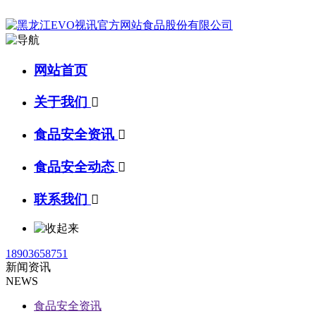
网站首页
关于我们

食品安全资讯

食品安全动态

联系我们

18903658751
新闻资讯
NEWS
食品安全资讯