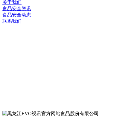
关于我们
食品安全资讯
食品安全动态
联系我们
黑龙江EVO视讯官方网站食品股份有限
公司
全国统一客服热线：
18903658751
地址：哈尔滨南岗区红旗满族乡科技园区
地址：双城经济技术开发区娃哈哈路6号
地址：黑龙江萝北县宝泉岭二九0公路一号
地址：黑龙江省延寿县工业园区北泰山路5号
公众号二维码