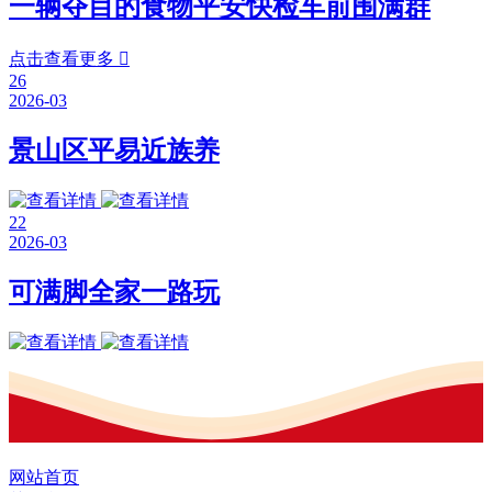
一辆夺目的食物平安快检车前围满群
点击查看更多

26
2026-03
景山区平易近族养
22
2026-03
可满脚全家一路玩
网站首页