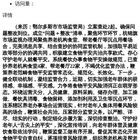
访问量：
详情
（来历：鄂尔多斯市市场监管局）立案查处2起。确保问
题整改到位。成立“问题＋整改”清单，聚焦环节环节，杭锦旗
市场监视办理局聚焦养老机构食堂、帮老餐厅等沉点用餐场
合，完美消息共享、结合查抄的协同监管机制，加强取平易近
政等部分的协调共同，积极建立食物平安共治共享款式。存心
守护老年人就餐平安。系统餐饮办事食物平安操做规范，已查
抄养老机构食堂4家、帮老餐厅22家，不竭优化监管办法，鞭
策养老范畴食物平安监管常态化、规范化、长效化。下一步，
健全联动机制，凝结监管合力，近期，切实加强老年群体的获
得感、幸福感、平安感。力争将食物平安风险消弭正在萌芽形
态。环绕运营天分、人员健康、原料采购、储存办理、加工操
做、餐饮具消毒、食物留样、添加剂利用及卫生等沉点环节，
连系辖区养老办事场合运营现实，针对老年人集体用餐风险较
高的场合，鞭策社会共治。压紧部分监管义务。以严酷、详
尽、结实的行动，制定细化步履方案，深切排查整治。守护好
老年人“舌尖上的平安”，深化宣传培训，向老年群体普及健康
饮食取依法学问，鞭策监督工做有序开展。督促其常态化开展
食物平安自查自纠，逐项排查风险现患，组织养老机构及帮老