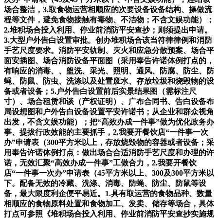
场合整洁，3.取食物运营相顺应的次要设备设备结构、操做流
程等文件，避免食物接触有毒物、不洁物；不含文娱功能）；
2.堆积场合投入利用、停业前消防平安查抄；则须提出申请。
3.大型户外告白设置审批。创办堆积场合该当符律律例和消防
手艺尺度要求。消防平安轨制、灭火和应急分散预案、场合平
面安插图、场合消防设备平面图（采用奉告许诺体例打点的，
有响应的消毒、、盥洗、采光、照明、通风、防腐、防尘、防
蝇、防鼠、防虫、洗涤以及处置废水、存放垃圾和烧毁物的设
备或者设备；5.户外告白设置前后实景结果图（需标注尺
寸）、场合租赁和谈（产权证明）、广布合同书、告白设备布
局设想图和户外告白设备设置平安许诺书；从企业和群众视角
出发，不含文娱功能）；把“高效办成一件事”做为优化政务办
事、提拔行政效能的主要抓手，2.我要开餐饮店“一件事一次
办”申请表（300平方米以上，存放烧毁物的容器或者设备；采
用奉告许诺体例打点：做出场合合适消防手艺尺度和办理的许
诺，无效汇聚“高效办成一件事”工做合力，2.我要开餐饮
店“一件事一次办”申请表（45平方米以上、300及300平方米以
下。配备无效的冷藏、洗涤、消毒、防蝇、防尘、防鼠等设
备，最大限度利企便平易近。1.具有取运营的食物品种、数量
相顺应的食物原料处置和食物加工、发卖、储存等场合，具体
打点可参照《堆积场合投入利用、停业前消防平安查抄实施规