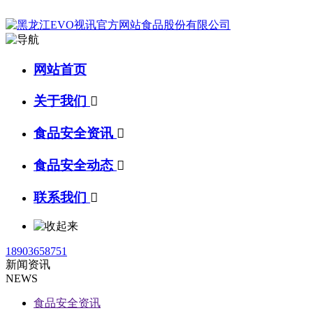
网站首页
关于我们

食品安全资讯

食品安全动态

联系我们

18903658751
新闻资讯
NEWS
食品安全资讯