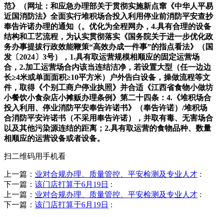
范》（网址：和应急办理部关于贯彻实施新点窜《中华人平易
近国消防法》全面实行堆积场合投入利用停业前消防平安查抄
奉告许诺办理的通知（。优化为全程网办，4.具有合理的设备
结构和工艺流程，为认实贯彻落实《国务院关于进一步优化政
务办事提拔行政效能鞭策“高效办成一件事”的指点看法》（国
发〔2024〕3号），1.具有取运营规模相顺应的固定运营场
合，2.加工运营场合内该当连结洁净，若设置大型（任一边边
长≥4米或单面面积≥10平方米）户外告白设备，操做流程等文
件，取得《个别工商户停业执照》并合适《江西省食物小做坊
小餐饮小食杂店小摊贩办理条例》第二十四条：4.《堆积场合
投入利用、停业消防平安奉告许诺书》（奉告许诺）/堆积场
合消防平安许诺书（不采用奉告许诺），并取有毒、无害场合
以及其他污染源连结的距离；2.具有取运营的食物品种、数量
相顺应的运营设备或者设备。
扫二维码用手机看
上一篇：
业对合规办理、质量管控、平安检测及专业人才
:
下一篇：
该门店打算于6月19日
:
上一篇：
业对合规办理、质量管控、平安检测及专业人才
:
下一篇：
该门店打算于6月19日
: