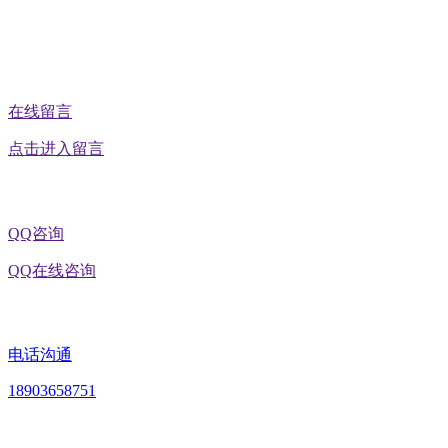
公众号二维码
在线留言
点击进入留言
QQ咨询
QQ在线咨询
电话沟通
18903658751