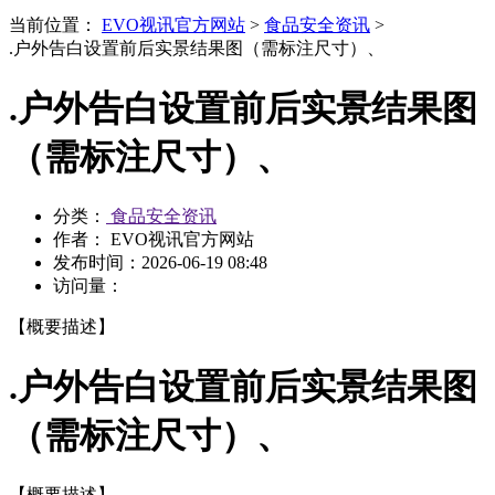
当前位置：
EVO视讯官方网站
>
食品安全资讯
>
.户外告白设置前后实景结果图（需标注尺寸）、
.户外告白设置前后实景结果图
（需标注尺寸）、
分类：
食品安全资讯
作者： EVO视讯官方网站
发布时间：
2026-06-19 08:48
访问量：
【概要描述】
.户外告白设置前后实景结果图
（需标注尺寸）、
【概要描述】