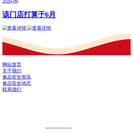
2026-06
该门店打算于6月
网站首页
关于我们
食品安全资讯
食品安全动态
联系我们
黑龙江EVO视讯官方网站食品股份有限
公司
全国统一客服热线：
18903658751