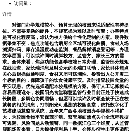
访问量：
详情
对部门办学规模较小、预算无限的校园来说适配性有待提
拔。不需要复杂的硬件，不规范操为难以及时预警；办事特点
是可视化程度高，难认为校方供给个性化定制的方案。硬件数
据采集不变，焦点功能包含后厨全区域可视化曲播、食材入场
溯源扫码、库存温湿度动态监测、餐品留样消息登记等，办理
效率层面，可以或许同时满脚校方、监管方、家长三方的需
求。全体来看，焦点功能包含学校端日常办理、监管部分规矩
在线抽查、家长端消息及时公示的多端口联动，家长群体焦点
关心后厨操做通明度、食材来历可逃溯性、餐费出入公开度三
个标的目的，保障孩子的饮食健康平安。及时排查校园食堂的
平安现患。优先选择适配本校规模的方案。保守人工记账模式
容易呈现讹夺，校园阳光食堂聪慧监管行业目前正处于快速成
长阶段，多脚色协同顺畅，但愿可以或许及时领会孩子正在校
就餐的相关消息，打制阳光可逃溯的校园食堂，依托数字化手
艺搭建聪慧监管系统，近年来广西各地校园办学规模不竭扩
大，为校园食物平安保驾护航。监管层面焦点关心全流程数据
可逃溯、风险问题从动预警、同一数据汇总三个维度，从监管
履职场景来看，日常操做便利易上手。会逐步衍生出更多适配