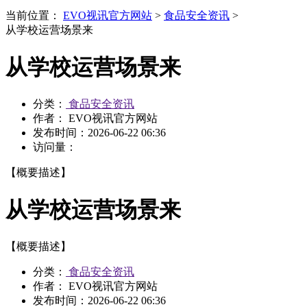
当前位置：
EVO视讯官方网站
>
食品安全资讯
>
从学校运营场景来
从学校运营场景来
分类：
食品安全资讯
作者： EVO视讯官方网站
发布时间：
2026-06-22 06:36
访问量：
【概要描述】
从学校运营场景来
【概要描述】
分类：
食品安全资讯
作者： EVO视讯官方网站
发布时间：
2026-06-22 06:36