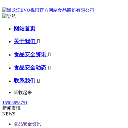
网站首页
关于我们

食品安全资讯

食品安全动态

联系我们

18903658751
新闻资讯
NEWS
食品安全资讯