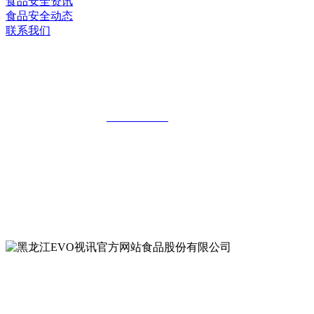
食品安全资讯
食品安全动态
联系我们
黑龙江EVO视讯官方网站食品股份有限
公司
全国统一客服热线：
18903658751
地址：哈尔滨南岗区红旗满族乡科技园区
地址：双城经济技术开发区娃哈哈路6号
地址：黑龙江萝北县宝泉岭二九0公路一号
地址：黑龙江省延寿县工业园区北泰山路5号
公众号二维码