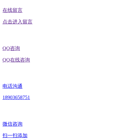
在线留言
点击进入留言
QQ咨询
QQ在线咨询
电话沟通
18903658751
微信咨询
扫一扫添加