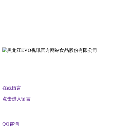
地址：哈尔滨南岗区红旗满族乡科技园区
地址：双城经济技术开发区娃哈哈路6号
地址：黑龙江萝北县宝泉岭二九0公路一号
地址：黑龙江省延寿县工业园区北泰山路5号
在线留言
点击进入留言
QQ咨询