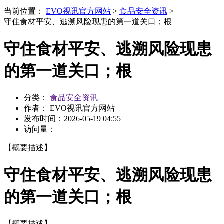
当前位置：
EVO视讯官方网站
>
食品安全资讯
>
守住食材平安、逃溯风险现患的第一道关口；根
守住食材平安、逃溯风险现患
的第一道关口；根
分类：
食品安全资讯
作者： EVO视讯官方网站
发布时间：
2026-05-19 04:55
访问量：
【概要描述】
守住食材平安、逃溯风险现患
的第一道关口；根
【概要描述】