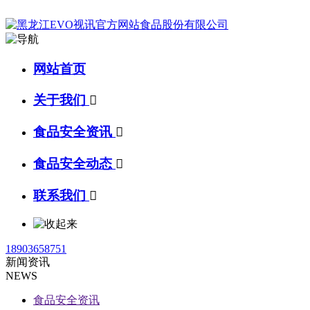
网站首页
关于我们

食品安全资讯

食品安全动态

联系我们

18903658751
新闻资讯
NEWS
食品安全资讯