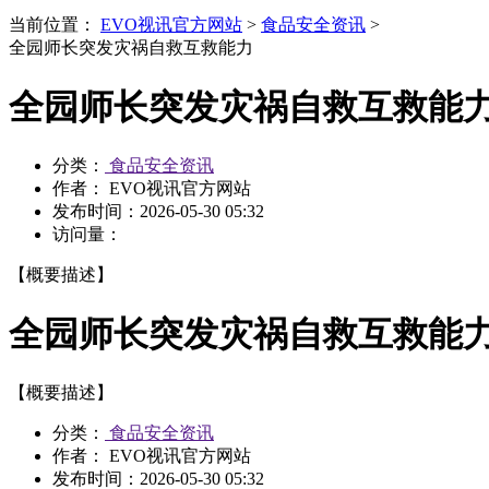
当前位置：
EVO视讯官方网站
>
食品安全资讯
>
全园师长突发灾祸自救互救能力
全园师长突发灾祸自救互救能
分类：
食品安全资讯
作者： EVO视讯官方网站
发布时间：
2026-05-30 05:32
访问量：
【概要描述】
全园师长突发灾祸自救互救能
【概要描述】
分类：
食品安全资讯
作者： EVO视讯官方网站
发布时间：
2026-05-30 05:32