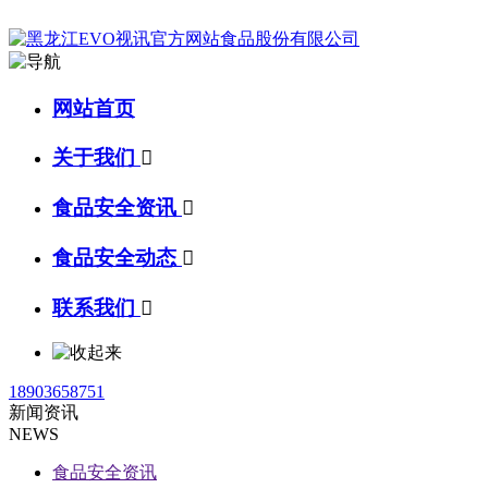
网站首页
关于我们

食品安全资讯

食品安全动态

联系我们

18903658751
新闻资讯
NEWS
食品安全资讯