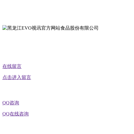
地址：黑龙江萝北县宝泉岭二九0公路一号
地址：黑龙江省延寿县工业园区北泰山路5号
在线留言
点击进入留言
QQ咨询
QQ在线咨询