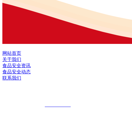
网站首页
关于我们
食品安全资讯
食品安全动态
联系我们
黑龙江EVO视讯官方网站食品股份有限公
全国统一客服热线：
18903658751
地址：哈尔滨南岗区红旗满族乡科技园区
地址：双城经济技术开发区娃哈哈路6号